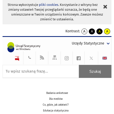
Strona wykorzystuje
pliki cookies
. Korzystanie z witryny bez
zmiany ustawień Twojej przeglądarki oznacza, że będą one
umieszczane w Twoim urządzeniu końcowym. Zawsze możesz
zmienić te ustawienia.
Kontrast:
A
A
A
A
kontrast
kontrast
kontrast
kontra
domyślny
biały
żółty
czarny
Urzędy Statystyczne
tekst
tekst
tekst
na
na
na
czarnym
czarnym
żółtym
Badania ankietowe
Dla mediów
Co, gdzie, jak załatwić?
Edukacja statystyczna