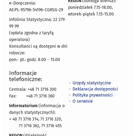
REGON
(obsługa klienta)
:
e-Doręczenia:
poniedziałek 7.15-18.00,
AE:PL-95796-54196-CGRSG-29
wtorek-piątek 7.15-15.00
Infolinia Statystyczna: 22 279
99 99
(opłata zgodna z taryfą
operatora)
Konsultanci są dostępni w dni
robocze:
pon.- pt.: godz. 8.00 - 15.00
Informacje
telefoniczne:
Urzędy statystyczne
Deklaracja dostępności
Centrala: +48 71 3716 300
Polityka prywatności
Fax:
+48 71 3716 360
O serwisie
Informatorium
(informacja o
danych statystycznych)
:
+ 48 71 3716 314, 71 3716 320,
71 3716 362, 71 3716 455
REGON
(działalność