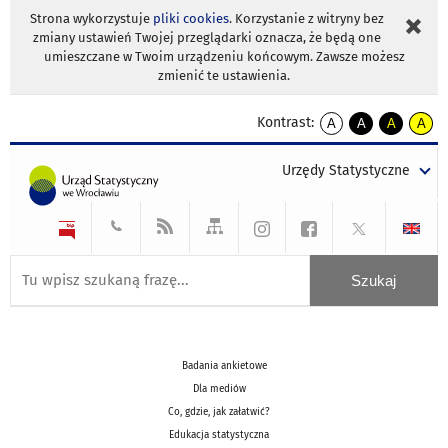
Strona wykorzystuje
pliki cookies
. Korzystanie z witryny bez
zmiany ustawień Twojej przeglądarki oznacza, że będą one
umieszczane w Twoim urządzeniu końcowym. Zawsze możesz
zmienić te ustawienia.
Kontrast:
A
A
A
A
kontrast
kontrast
kontrast
kontra
domyślny
biały
żółty
czarny
Urzędy Statystyczne
tekst
tekst
tekst
na
na
na
czarnym
czarnym
żółtym
Badania ankietowe
Dla mediów
Co, gdzie, jak załatwić?
Edukacja statystyczna