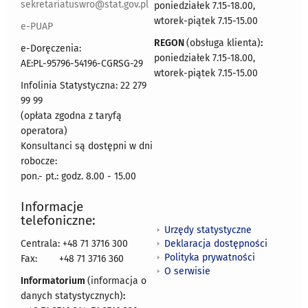
sekretariatuswro@stat.gov.pl
poniedziałek 7.15-18.00,
wtorek-piątek 7.15-15.00
e-PUAP
REGON
(obsługa klienta)
:
e-Doręczenia:
poniedziałek 7.15-18.00,
AE:PL-95796-54196-CGRSG-29
wtorek-piątek 7.15-15.00
Infolinia Statystyczna: 22 279
99 99
(opłata zgodna z taryfą
operatora)
Konsultanci są dostępni w dni
robocze:
pon.- pt.: godz. 8.00 - 15.00
Informacje
telefoniczne:
Urzędy statystyczne
Deklaracja dostępności
Centrala: +48 71 3716 300
Polityka prywatności
Fax:
+48 71 3716 360
O serwisie
Informatorium
(informacja o
danych statystycznych)
: