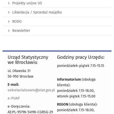
Projekty unijne US
Likwidacja / Sprzedaż majątku
RODO
Newsletter
Urząd Statystyczny
Godziny pracy Urzędu:
we Wrocławiu
poniedziałek-piątek 7.15-15.15
ul. Oławska 31
50-950 Wrocław
Informatorium
(obsługa
E-mail:
klienta):
sekretariatuswro@stat.gov.pl
poniedziałek 7.15-18.00,
wtorek-piątek 7.15-15.00
e-PUAP
REGON
(obsługa klienta)
:
e-Doręczenia:
poniedziałek 7.15-18.00,
AE:PL-95796-54196-CGRSG-29