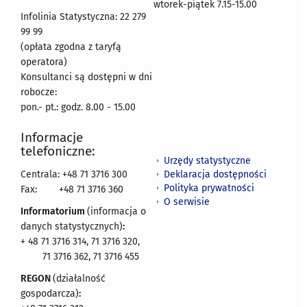
wtorek-piątek 7.15-15.00
Infolinia Statystyczna: 22 279
99 99
(opłata zgodna z taryfą
operatora)
Konsultanci są dostępni w dni
robocze:
pon.- pt.: godz. 8.00 - 15.00
Informacje
telefoniczne:
Urzędy statystyczne
Deklaracja dostępności
Centrala: +48 71 3716 300
Polityka prywatności
Fax:
+48 71 3716 360
O serwisie
Informatorium
(informacja o
danych statystycznych)
:
+ 48 71 3716 314, 71 3716 320,
71 3716 362, 71 3716 455
REGON
(działalność
gospodarcza)
: