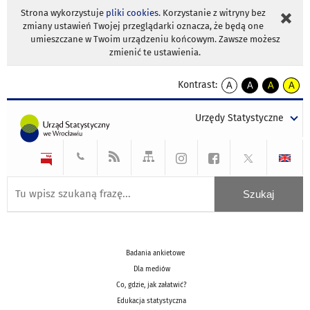
Strona wykorzystuje
pliki cookies
. Korzystanie z witryny bez
zmiany ustawień Twojej przeglądarki oznacza, że będą one
umieszczane w Twoim urządzeniu końcowym. Zawsze możesz
zmienić te ustawienia.
Kontrast:
A
A
A
A
kontrast
kontrast
kontrast
kontra
domyślny
biały
żółty
czarny
Urzędy Statystyczne
tekst
tekst
tekst
na
na
na
czarnym
czarnym
żółtym
Badania ankietowe
Dla mediów
Co, gdzie, jak załatwić?
Edukacja statystyczna