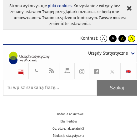
Strona wykorzystuje
pliki cookies
. Korzystanie z witryny bez
zmiany ustawień Twojej przeglądarki oznacza, że będą one
umieszczane w Twoim urządzeniu końcowym. Zawsze możesz
zmienić te ustawienia.
Kontrast:
A
A
A
A
kontrast
kontrast
kontrast
kontra
domyślny
biały
żółty
czarny
Urzędy Statystyczne
tekst
tekst
tekst
na
na
na
czarnym
czarnym
żółtym
Badania ankietowe
Dla mediów
Co, gdzie, jak załatwić?
Edukacja statystyczna