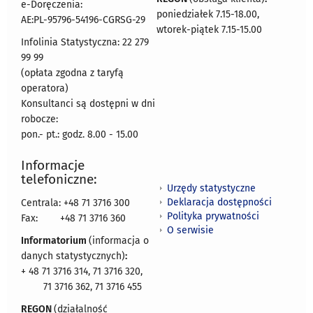
e-Doręczenia:
poniedziałek 7.15-18.00,
AE:PL-95796-54196-CGRSG-29
wtorek-piątek 7.15-15.00
Infolinia Statystyczna: 22 279
99 99
(opłata zgodna z taryfą
operatora)
Konsultanci są dostępni w dni
robocze:
pon.- pt.: godz. 8.00 - 15.00
Informacje
telefoniczne:
Urzędy statystyczne
Deklaracja dostępności
Centrala: +48 71 3716 300
Polityka prywatności
Fax:
+48 71 3716 360
O serwisie
Informatorium
(informacja o
danych statystycznych)
:
+ 48 71 3716 314, 71 3716 320,
71 3716 362, 71 3716 455
REGON
(działalność