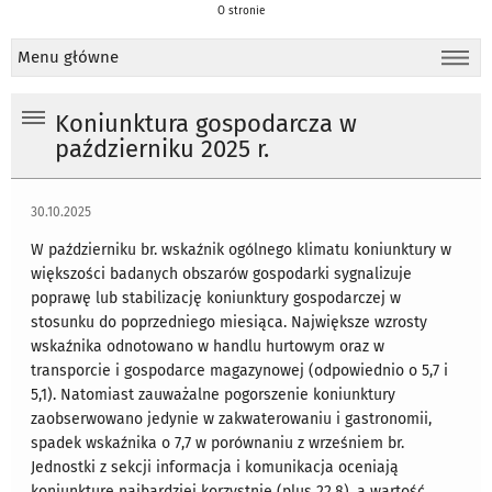
O stronie
Menu główne
Koniunktura gospodarcza w
październiku 2025 r.
30.10.2025
W październiku br. wskaźnik ogólnego klimatu koniunktury w
większości badanych obszarów gospodarki sygnalizuje
poprawę lub stabilizację koniunktury gospodarczej w
stosunku do poprzedniego miesiąca. Największe wzrosty
wskaźnika odnotowano w handlu hurtowym oraz w
transporcie i gospodarce magazynowej (odpowiednio o 5,7 i
5,1). Natomiast zauważalne pogorszenie koniunktury
zaobserwowano jedynie w zakwaterowaniu i gastronomii,
spadek wskaźnika o 7,7 w porównaniu z wrześniem br.
Jednostki z sekcji informacja i komunikacja oceniają
koniunkturę najbardziej korzystnie (plus 22,8), a wartość