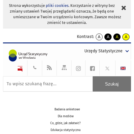
Strona wykorzystuje
pliki cookies
. Korzystanie z witryny bez
zmiany ustawień Twojej przeglądarki oznacza, że będą one
umieszczane w Twoim urządzeniu końcowym. Zawsze możesz
zmienić te ustawienia.
Kontrast:
A
A
A
A
kontrast
kontrast
kontrast
kontra
domyślny
biały
żółty
czarny
Urzędy Statystyczne
tekst
tekst
tekst
na
na
na
czarnym
czarnym
żółtym
Badania ankietowe
Dla mediów
Co, gdzie, jak załatwić?
Edukacja statystyczna