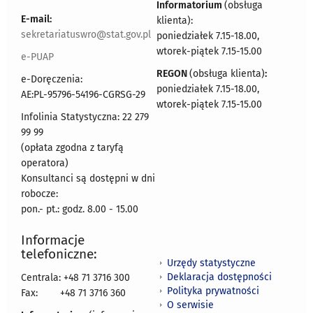
Informatorium
(obsługa
E-mail:
klienta):
sekretariatuswro@stat.gov.pl
poniedziałek 7.15-18.00,
wtorek-piątek 7.15-15.00
e-PUAP
REGON
(obsługa klienta)
:
e-Doręczenia:
poniedziałek 7.15-18.00,
AE:PL-95796-54196-CGRSG-29
wtorek-piątek 7.15-15.00
Infolinia Statystyczna: 22 279
99 99
(opłata zgodna z taryfą
operatora)
Konsultanci są dostępni w dni
robocze:
pon.- pt.: godz. 8.00 - 15.00
Informacje
telefoniczne:
Urzędy statystyczne
Deklaracja dostępności
Centrala: +48 71 3716 300
Polityka prywatności
Fax:
+48 71 3716 360
O serwisie