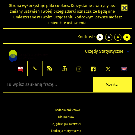
Strona wykorzystuje
pliki cookies
. Korzystanie z witryny bez
zmiany ustawień Twojej przeglądarki oznacza, że będą one
umieszczane w Twoim urządzeniu końcowym. Zawsze możesz
zmienić te ustawienia.
Kontrast:
A
A
A
A
kontrast
kontrast
kontrast
kontra
domyślny
biały
żółty
czarny
Urzędy Statystyczne
tekst
tekst
tekst
na
na
na
czarnym
czarnym
żółtym
Badania ankietowe
Dla mediów
Co, gdzie, jak załatwić?
Edukacja statystyczna