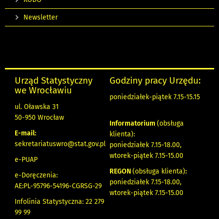
Newsletter
Urząd Statystyczny
Godziny pracy Urzędu:
we Wrocławiu
poniedziałek-piątek 7.15-15.15
ul. Oławska 31
50-950 Wrocław
Informatorium
(obsługa
E-mail:
klienta):
sekretariatuswro@stat.gov.pl
poniedziałek 7.15-18.00,
wtorek-piątek 7.15-15.00
e-PUAP
REGON
(obsługa klienta)
:
e-Doręczenia:
poniedziałek 7.15-18.00,
AE:PL-95796-54196-CGRSG-29
wtorek-piątek 7.15-15.00
Infolinia Statystyczna: 22 279
99 99