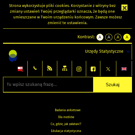
Strona wykorzystuje
pliki cookies
. Korzystanie z witryny bez
zmiany ustawień Twojej przeglądarki oznacza, że będą one
umieszczane w Twoim urządzeniu końcowym. Zawsze możesz
zmienić te ustawienia.
Kontrast:
A
A
A
A
kontrast
kontrast
kontrast
kontra
domyślny
biały
żółty
czarny
Urzędy Statystyczne
tekst
tekst
tekst
na
na
na
czarnym
czarnym
żółtym
Badania ankietowe
Dla mediów
Co, gdzie, jak załatwić?
Edukacja statystyczna