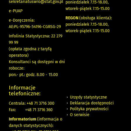
sekretariatuswro@stat.gov.pl
poniedziałek 7.15-18.00,
wtorek-piątek 7.15-15.00
e-PUAP
REGON
(obsługa klienta)
:
e-Doręczenia:
poniedziałek 7.15-18.00,
AE:PL-95796-54196-CGRSG-29
wtorek-piątek 7.15-15.00
Infolinia Statystyczna: 22 279
99 99
(opłata zgodna z taryfą
operatora)
Konsultanci są dostępni w dni
robocze:
pon.- pt.: godz. 8.00 - 15.00
Informacje
telefoniczne:
Urzędy statystyczne
Deklaracja dostępności
Centrala: +48 71 3716 300
Polityka prywatności
Fax:
+48 71 3716 360
O serwisie
Informatorium
(informacja o
danych statystycznych)
: