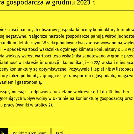
a gospodarcza w grudniu 2023 r.
 większości badanych obszarów gospodarki oceny koniunktury formuło
 są negatywne. Najgorsze nastroje gospodarcze panują wśród jednost
 handlem detalicznym. W sekcji budownictwo zaobserwowano najwięk
ii – spadek wartości wskaźnika ogólnego klimatu koniunktury o 5,8 w
 Największy wzrost wartości tego wskaźnika zanotowano w gronie prze
ałalność w zakresie informacji i komunikacji – o 22,1 w skali miesiąca
ceny koniunktury są optymistyczne. Pozytywnie i lepiej niż w listopadzi
kturę także podmioty zajmujące się transportem i gospodarką magazy
waniem i gastronomią.
eżący miesiąc – odpowiedzi udzielane w okresie od 1 do 10 dnia bm. 
gnozujących wpływ wojny w Ukrainie na koniunkturę gospodarczą oraz
 pracy (wyniki w tablicy 2).
nia
Wyjdź z archiwum
Tagi