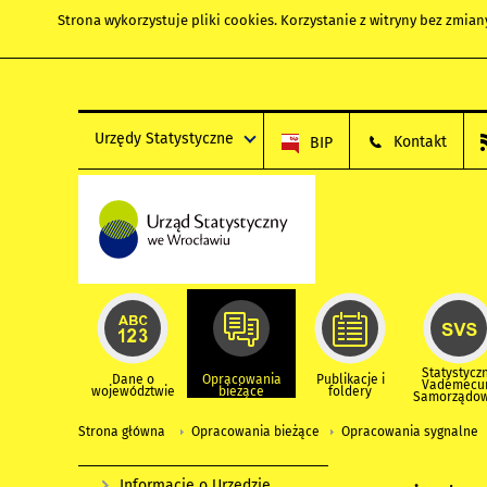
Strona wykorzystuje
pliki cookies
. Korzystanie z witryny bez zmi
Urzędy Statystyczne
Kontakt
BIP
Statystycz
Dane o
Opracowania
Publikacje i
Vademec
województwie
bieżące
foldery
Samorządo
Strona główna
Opracowania bieżące
Opracowania sygnalne
Informacje o Urzędzie