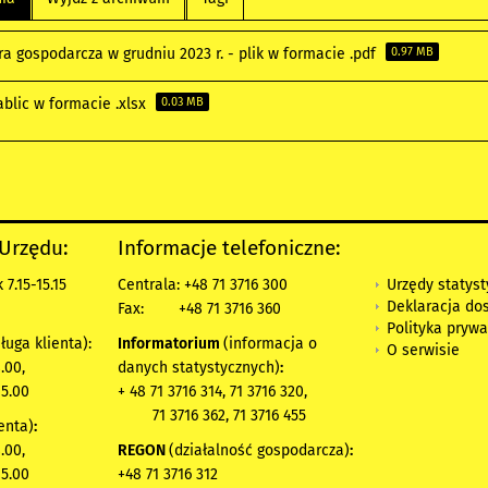
a gospodarcza w grudniu 2023 r. - plik w formacie .pdf
0.97 MB
blic w formacie .xlsx
0.03 MB
 Urzędu:
Informacje telefoniczne:
Urzędy statys
7.15-15.15
Centrala: +48 71 3716 300
Deklaracja do
Fax:
+48 71 3716 360
Polityka prywa
ługa klienta):
Informatorium
(informacja o
O serwisie
.00,
danych statystycznych)
:
15.00
+ 48 71 3716 314, 71 3716 320,
71 3716 362, 71 3716 455
enta)
:
.00,
REGON
(działalność gospodarcza)
:
15.00
+48 71 3716 312