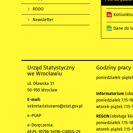
RODO
Koniunktur
Newsletter
Dane do ta
Urząd Statystyczny
Godziny pracy
we Wrocławiu
poniedziałek-piątek 
ul. Oławska 31
50-950 Wrocław
Informatorium
(obs
E-mail:
poniedziałek 7.15-18
sekretariatuswro@stat.gov.pl
wtorek-piątek 7.15-
e-PUAP
REGON
(obsługa kli
poniedziałek 7.15-18
e-Doręczenia:
wtorek-piątek 7.15-
AE:PL-95796-54196-CGRSG-29