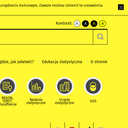
m urządzeniu końcowym. Zawsze możesz zmienić te ustawienia.
Kontrast:
A
A
A
A
kontrast
kontrast
kontrast
kontrast
domyślny
biały
żółty
czarny
tekst
tekst
tekst
na
na
na
czarnym
czarnym
żółtym
gdzie, jak załatwić?
Edukacja statystyczna
O stronie
REGON,
Badania
Urzędy
TERYT,
GUS
statystyczne
statystyczne
lasyfikacje