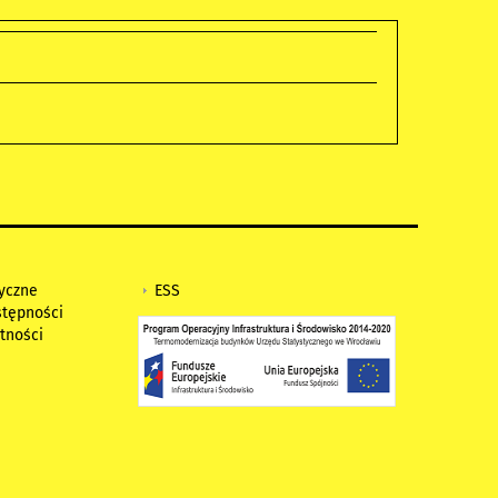
tyczne
ESS
stępności
tności