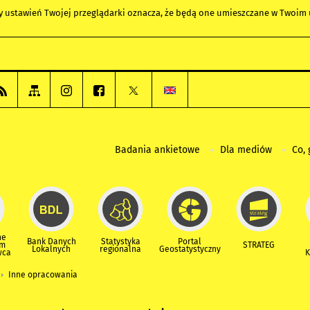
any ustawień Twojej przeglądarki oznacza, że będą one umieszczane w Twoi
Badania ankietowe
Dla mediów
Co, 
ne
Bank Danych
Statystyka
Portal
um
STRATEG
Lokalnych
regionalna
Geostatystyczny
wca
K
Inne opracowania