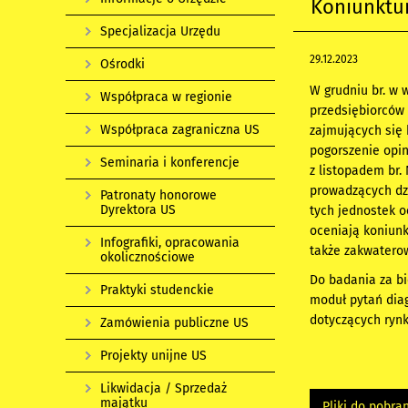
Koniunktur
Specjalizacja Urzędu
29.12.2023
Ośrodki
W grudniu br. w
Współpraca w regionie
przedsiębiorców
Współpraca zagraniczna US
zajmujących się
pogorszenie opin
Seminaria i konferencje
z listopadem br.
prowadzących dzi
Patronaty honorowe
Dyrektora US
tych jednostek o
oceniają koniun
Infografiki, opracowania
także zakwatero
okolicznościowe
Do badania za bi
Praktyki studenckie
moduł pytań dia
dotyczących rynku
Zamówienia publiczne US
Projekty unijne US
Likwidacja / Sprzedaż
majątku
Pliki do pobra