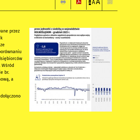
A
A
A
wane przez
ek
sze
 porównaniu
dsiębiorców
. Wśród
e br.
nową, a
– dołączono