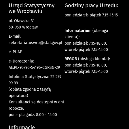
Urząd Statystyczny
Godziny pracy Urzędu:
we Wrocławiu
poniedziałek-piątek 7.15-15.15
ul. Oławska 31
50-950 Wrocław
Informatorium
(obsługa
E-mail:
klienta):
sekretariatuswro@stat.gov.pl
poniedziałek 7.15-18.00,
wtorek-piątek 7.15-15.00
e-PUAP
REGON
(obsługa klienta)
:
e-Doręczenia:
poniedziałek 7.15-18.00,
AE:PL-95796-54196-CGRSG-29
wtorek-piątek 7.15-15.00
Infolinia Statystyczna: 22 279
99 99
(opłata zgodna z taryfą
operatora)
Konsultanci są dostępni w dni
robocze:
pon.- pt.: godz. 8.00 - 15.00
Informacje