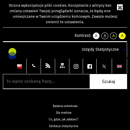
Strona wykorzystuje
pliki cookies
. Korzystanie z witryny bez
zmiany ustawień Twojej przeglądarki oznacza, że będą one
umieszczane w Twoim urządzeniu końcowym. Zawsze możesz
zmienić te ustawienia.
Kontrast:
A
A
A
A
kontrast
kontrast
kontrast
kontra
domyślny
biały
żółty
czarny
Urzędy Statystyczne
tekst
tekst
tekst
na
na
na
czarnym
czarnym
żółtym
Badania ankietowe
Dla mediów
Co, gdzie, jak załatwić?
Edukacja statystyczna