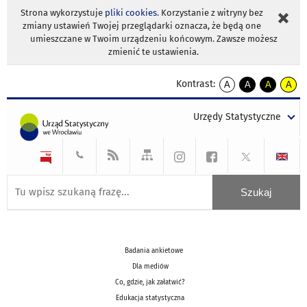
Strona wykorzystuje
pliki cookies
. Korzystanie z witryny bez
zmiany ustawień Twojej przeglądarki oznacza, że będą one
umieszczane w Twoim urządzeniu końcowym. Zawsze możesz
zmienić te ustawienia.
Kontrast:
A
A
A
A
kontrast
kontrast
kontrast
kontra
domyślny
biały
żółty
czarny
Urzędy Statystyczne
tekst
tekst
tekst
na
na
na
czarnym
czarnym
żółtym
Badania ankietowe
Dla mediów
Co, gdzie, jak załatwić?
Edukacja statystyczna