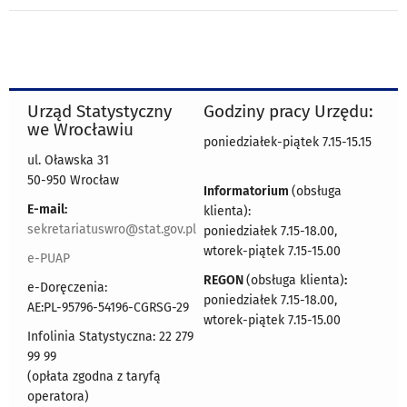
Urząd Statystyczny
Godziny pracy Urzędu:
we Wrocławiu
poniedziałek-piątek 7.15-15.15
ul. Oławska 31
50-950 Wrocław
Informatorium
(obsługa
E-mail:
klienta):
sekretariatuswro@stat.gov.pl
poniedziałek 7.15-18.00,
wtorek-piątek 7.15-15.00
e-PUAP
REGON
(obsługa klienta)
:
e-Doręczenia:
poniedziałek 7.15-18.00,
AE:PL-95796-54196-CGRSG-29
wtorek-piątek 7.15-15.00
Infolinia Statystyczna: 22 279
99 99
(opłata zgodna z taryfą
operatora)