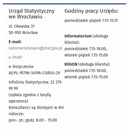
Urząd Statystyczny
Godziny pracy Urzędu:
we Wrocławiu
poniedziałek-piątek 7.15-15.15
ul. Oławska 31
50-950 Wrocław
Informatorium
(obsługa
E-mail:
klienta):
sekretariatuswro@stat.gov.pl
poniedziałek 7.15-18.00,
wtorek-piątek 7.15-15.00
e-PUAP
REGON
(obsługa klienta)
:
e-Doręczenia:
poniedziałek 7.15-18.00,
AE:PL-95796-54196-CGRSG-29
wtorek-piątek 7.15-15.00
Infolinia Statystyczna: 22 279
99 99
(opłata zgodna z taryfą
operatora)
Konsultanci są dostępni w dni
robocze:
pon.- pt.: godz. 8.00 - 15.00