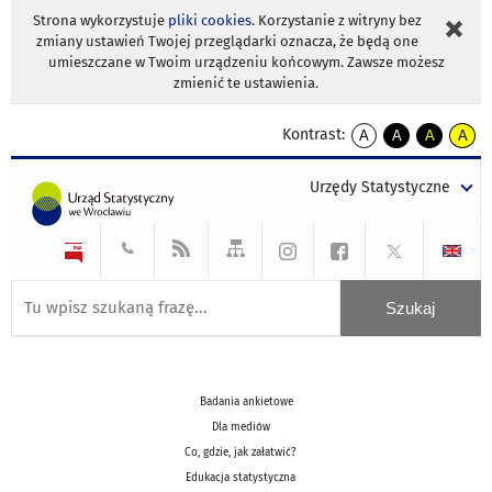
Strona wykorzystuje
pliki cookies
. Korzystanie z witryny bez
zmiany ustawień Twojej przeglądarki oznacza, że będą one
umieszczane w Twoim urządzeniu końcowym. Zawsze możesz
zmienić te ustawienia.
Kontrast:
A
A
A
A
kontrast
kontrast
kontrast
kontra
domyślny
biały
żółty
czarny
Urzędy Statystyczne
tekst
tekst
tekst
na
na
na
czarnym
czarnym
żółtym
Badania ankietowe
Dla mediów
Co, gdzie, jak załatwić?
Edukacja statystyczna