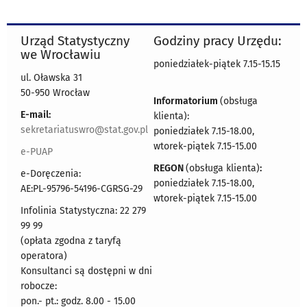
Urząd Statystyczny
Godziny pracy Urzędu:
we Wrocławiu
poniedziałek-piątek 7.15-15.15
ul. Oławska 31
50-950 Wrocław
Informatorium
(obsługa
E-mail:
klienta):
sekretariatuswro@stat.gov.pl
poniedziałek 7.15-18.00,
wtorek-piątek 7.15-15.00
e-PUAP
REGON
(obsługa klienta)
:
e-Doręczenia:
poniedziałek 7.15-18.00,
AE:PL-95796-54196-CGRSG-29
wtorek-piątek 7.15-15.00
Infolinia Statystyczna: 22 279
99 99
(opłata zgodna z taryfą
operatora)
Konsultanci są dostępni w dni
robocze:
pon.- pt.: godz. 8.00 - 15.00