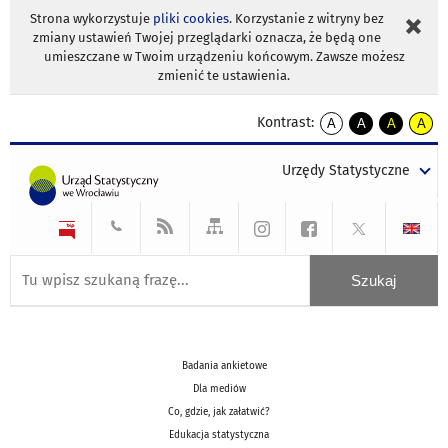
Strona wykorzystuje
pliki cookies
. Korzystanie z witryny bez
zmiany ustawień Twojej przeglądarki oznacza, że będą one
umieszczane w Twoim urządzeniu końcowym. Zawsze możesz
zmienić te ustawienia.
Kontrast:
A
A
A
A
kontrast
kontrast
kontrast
kontra
domyślny
biały
żółty
czarny
Urzędy Statystyczne
tekst
tekst
tekst
na
na
na
czarnym
czarnym
żółtym
Badania ankietowe
Dla mediów
Co, gdzie, jak załatwić?
Edukacja statystyczna