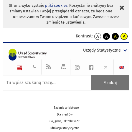
Strona wykorzystuje
pliki cookies
. Korzystanie z witryny bez
zmiany ustawień Twojej przeglądarki oznacza, że będą one
umieszczane w Twoim urządzeniu końcowym. Zawsze możesz
zmienić te ustawienia.
Kontrast:
A
A
A
A
kontrast
kontrast
kontrast
kontra
domyślny
biały
żółty
czarny
Urzędy Statystyczne
tekst
tekst
tekst
na
na
na
czarnym
czarnym
żółtym
Badania ankietowe
Dla mediów
Co, gdzie, jak załatwić?
Edukacja statystyczna