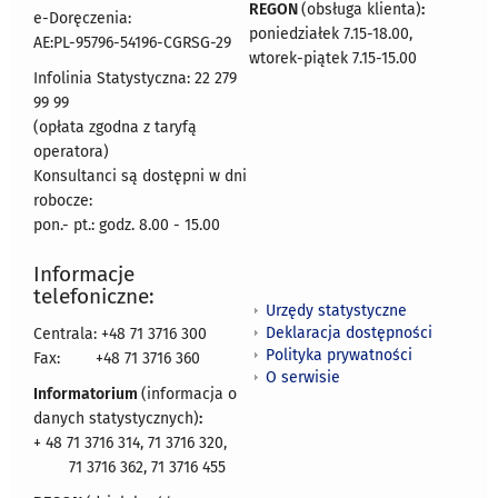
REGON
(obsługa klienta)
:
e-Doręczenia:
poniedziałek 7.15-18.00,
AE:PL-95796-54196-CGRSG-29
wtorek-piątek 7.15-15.00
Infolinia Statystyczna: 22 279
99 99
(opłata zgodna z taryfą
operatora)
Konsultanci są dostępni w dni
robocze:
pon.- pt.: godz. 8.00 - 15.00
Informacje
telefoniczne:
Urzędy statystyczne
Deklaracja dostępności
Centrala: +48 71 3716 300
Polityka prywatności
Fax:
+48 71 3716 360
O serwisie
Informatorium
(informacja o
danych statystycznych)
:
+ 48 71 3716 314, 71 3716 320,
71 3716 362, 71 3716 455