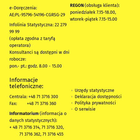
REGON
(obsługa klienta)
:
e-Doręczenia:
poniedziałek 7.15-18.00,
AE:PL-95796-54196-CGRSG-29
wtorek-piątek 7.15-15.00
Infolinia Statystyczna: 22 279
99 99
(opłata zgodna z taryfą
operatora)
Konsultanci są dostępni w dni
robocze:
pon.- pt.: godz. 8.00 - 15.00
Informacje
telefoniczne:
Urzędy statystyczne
Deklaracja dostępności
Centrala: +48 71 3716 300
Polityka prywatności
Fax:
+48 71 3716 360
O serwisie
Informatorium
(informacja o
danych statystycznych)
:
+ 48 71 3716 314, 71 3716 320,
71 3716 362, 71 3716 455