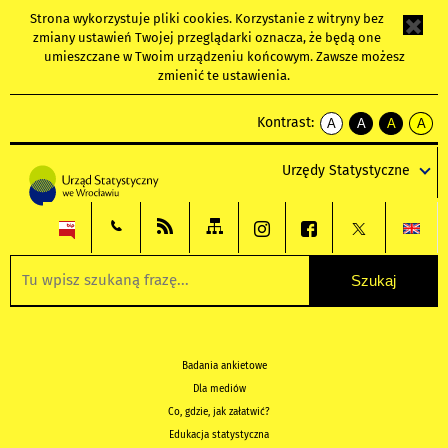
Strona wykorzystuje
pliki cookies
. Korzystanie z witryny bez
zmiany ustawień Twojej przeglądarki oznacza, że będą one
umieszczane w Twoim urządzeniu końcowym. Zawsze możesz
zmienić te ustawienia.
Kontrast:
A
A
A
A
kontrast
kontrast
kontrast
kontra
domyślny
biały
żółty
czarny
Urzędy Statystyczne
tekst
tekst
tekst
na
na
na
czarnym
czarnym
żółtym
Badania ankietowe
Dla mediów
Co, gdzie, jak załatwić?
Edukacja statystyczna