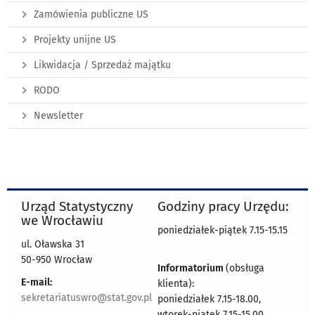
Zamówienia publiczne US
Projekty unijne US
Likwidacja / Sprzedaż majątku
RODO
Newsletter
Urząd Statystyczny
Godziny pracy Urzędu:
we Wrocławiu
poniedziałek-piątek 7.15-15.15
ul. Oławska 31
50-950 Wrocław
Informatorium
(obsługa
E-mail:
klienta):
sekretariatuswro@stat.gov.pl
poniedziałek 7.15-18.00,
wtorek-piątek 7.15-15.00