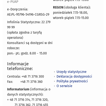
e-PUAP
REGON
(obsługa klienta)
:
e-Doręczenia:
poniedziałek 7.15-18.00,
AE:PL-95796-54196-CGRSG-29
wtorek-piątek 7.15-15.00
Infolinia Statystyczna: 22 279
99 99
(opłata zgodna z taryfą
operatora)
Konsultanci są dostępni w dni
robocze:
pon.- pt.: godz. 8.00 - 15.00
Informacje
telefoniczne:
Urzędy statystyczne
Deklaracja dostępności
Centrala: +48 71 3716 300
Polityka prywatności
Fax:
+48 71 3716 360
O serwisie
Informatorium
(informacja o
danych statystycznych)
:
+ 48 71 3716 314, 71 3716 320,
71 3716 362, 71 3716 455