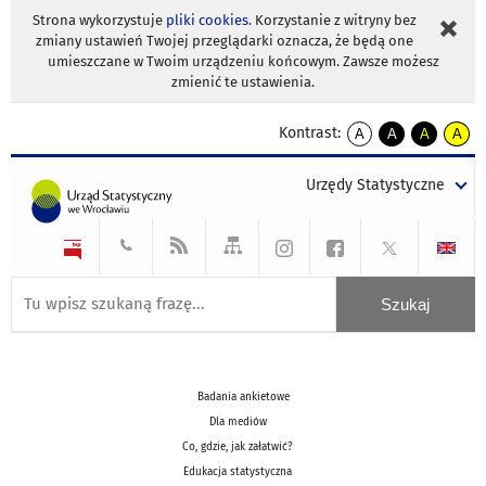
Strona wykorzystuje
pliki cookies
. Korzystanie z witryny bez
zmiany ustawień Twojej przeglądarki oznacza, że będą one
umieszczane w Twoim urządzeniu końcowym. Zawsze możesz
zmienić te ustawienia.
Kontrast:
A
A
A
A
kontrast
kontrast
kontrast
kontra
domyślny
biały
żółty
czarny
Urzędy Statystyczne
tekst
tekst
tekst
na
na
na
czarnym
czarnym
żółtym
Badania ankietowe
Dla mediów
Co, gdzie, jak załatwić?
Edukacja statystyczna