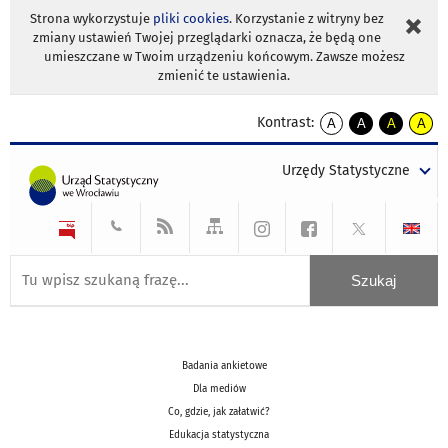
Strona wykorzystuje
pliki cookies
. Korzystanie z witryny bez
zmiany ustawień Twojej przeglądarki oznacza, że będą one
umieszczane w Twoim urządzeniu końcowym. Zawsze możesz
zmienić te ustawienia.
Kontrast:
A
A
A
A
kontrast
kontrast
kontrast
kontra
domyślny
biały
żółty
czarny
Urzędy Statystyczne
tekst
tekst
tekst
na
na
na
czarnym
czarnym
żółtym
Badania ankietowe
Dla mediów
Co, gdzie, jak załatwić?
Edukacja statystyczna