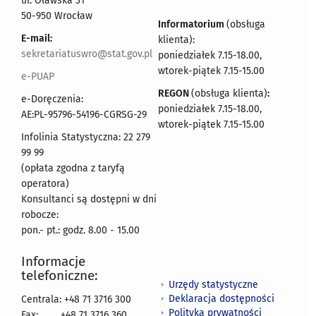
ul. Oławska 31
50-950 Wrocław
Informatorium
(obsługa
E-mail:
klienta):
sekretariatuswro@stat.gov.pl
poniedziałek 7.15-18.00,
wtorek-piątek 7.15-15.00
e-PUAP
REGON
(obsługa klienta)
:
e-Doręczenia:
poniedziałek 7.15-18.00,
AE:PL-95796-54196-CGRSG-29
wtorek-piątek 7.15-15.00
Infolinia Statystyczna: 22 279
99 99
(opłata zgodna z taryfą
operatora)
Konsultanci są dostępni w dni
robocze:
pon.- pt.: godz. 8.00 - 15.00
Informacje
telefoniczne:
Urzędy statystyczne
Deklaracja dostępności
Centrala: +48 71 3716 300
Polityka prywatności
Fax:
+48 71 3716 360