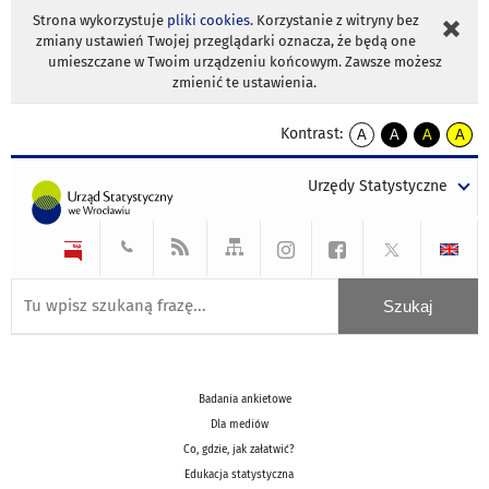
Strona wykorzystuje
pliki cookies
. Korzystanie z witryny bez
zmiany ustawień Twojej przeglądarki oznacza, że będą one
umieszczane w Twoim urządzeniu końcowym. Zawsze możesz
zmienić te ustawienia.
Kontrast:
A
A
A
A
kontrast
kontrast
kontrast
kontra
domyślny
biały
żółty
czarny
Urzędy Statystyczne
tekst
tekst
tekst
na
na
na
czarnym
czarnym
żółtym
Badania ankietowe
Dla mediów
Co, gdzie, jak załatwić?
Edukacja statystyczna