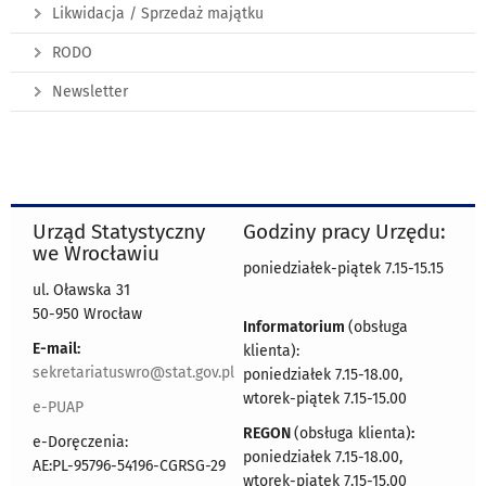
Likwidacja / Sprzedaż majątku
RODO
Newsletter
Urząd Statystyczny
Godziny pracy Urzędu:
we Wrocławiu
poniedziałek-piątek 7.15-15.15
ul. Oławska 31
50-950 Wrocław
Informatorium
(obsługa
E-mail:
klienta):
sekretariatuswro@stat.gov.pl
poniedziałek 7.15-18.00,
wtorek-piątek 7.15-15.00
e-PUAP
REGON
(obsługa klienta)
:
e-Doręczenia:
poniedziałek 7.15-18.00,
AE:PL-95796-54196-CGRSG-29
wtorek-piątek 7.15-15.00