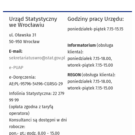
Urząd Statystyczny
Godziny pracy Urzędu:
we Wrocławiu
poniedziałek-piątek 7.15-15.15
ul. Oławska 31
50-950 Wrocław
Informatorium
(obsługa
E-mail:
klienta):
sekretariatuswro@stat.gov.pl
poniedziałek 7.15-18.00,
wtorek-piątek 7.15-15.00
e-PUAP
REGON
(obsługa klienta)
:
e-Doręczenia:
poniedziałek 7.15-18.00,
AE:PL-95796-54196-CGRSG-29
wtorek-piątek 7.15-15.00
Infolinia Statystyczna: 22 279
99 99
(opłata zgodna z taryfą
operatora)
Konsultanci są dostępni w dni
robocze:
pon.- pt.: godz. 8.00 - 15.00