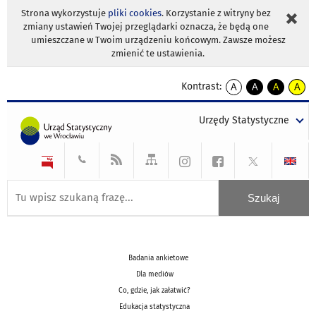
Strona wykorzystuje
pliki cookies
. Korzystanie z witryny bez
zmiany ustawień Twojej przeglądarki oznacza, że będą one
umieszczane w Twoim urządzeniu końcowym. Zawsze możesz
zmienić te ustawienia.
Kontrast:
A
A
A
A
kontrast
kontrast
kontrast
kontra
domyślny
biały
żółty
czarny
Urzędy Statystyczne
tekst
tekst
tekst
na
na
na
czarnym
czarnym
żółtym
Badania ankietowe
Dla mediów
Co, gdzie, jak załatwić?
Edukacja statystyczna