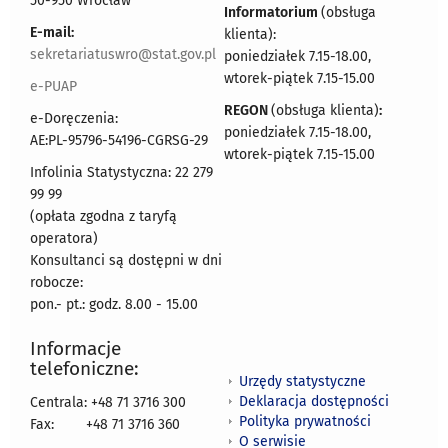
50-950 Wrocław
Informatorium
(obsługa
E-mail:
klienta):
sekretariatuswro@stat.gov.pl
poniedziałek 7.15-18.00,
wtorek-piątek 7.15-15.00
e-PUAP
REGON
(obsługa klienta)
:
e-Doręczenia:
poniedziałek 7.15-18.00,
AE:PL-95796-54196-CGRSG-29
wtorek-piątek 7.15-15.00
Infolinia Statystyczna: 22 279
99 99
(opłata zgodna z taryfą
operatora)
Konsultanci są dostępni w dni
robocze:
pon.- pt.: godz. 8.00 - 15.00
Informacje
telefoniczne:
Urzędy statystyczne
Deklaracja dostępności
Centrala: +48 71 3716 300
Polityka prywatności
Fax:
+48 71 3716 360
O serwisie