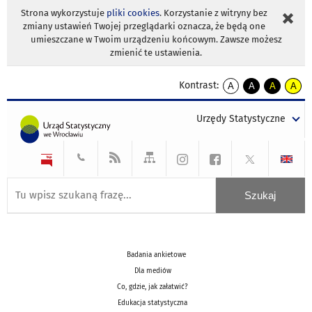
Strona wykorzystuje
pliki cookies
. Korzystanie z witryny bez
zmiany ustawień Twojej przeglądarki oznacza, że będą one
umieszczane w Twoim urządzeniu końcowym. Zawsze możesz
zmienić te ustawienia.
Kontrast:
A
A
A
A
kontrast
kontrast
kontrast
kontra
domyślny
biały
żółty
czarny
Urzędy Statystyczne
tekst
tekst
tekst
na
na
na
czarnym
czarnym
żółtym
Badania ankietowe
Dla mediów
Co, gdzie, jak załatwić?
Edukacja statystyczna