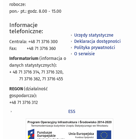
robocze:
pon.- pt.: godz. 8.00 - 15.00
Informacje
telefoniczne:
Urzędy statystyczne
Deklaracja dostępności
Centrala: +48 71 3716 300
Polityka prywatności
Fax:
+48 71 3716 360
O serwisie
Informatorium
(informacja o
danych statystycznych)
:
+ 48 71 3716 314, 71 3716 320,
71 3716 362, 71 3716 455
REGON
(działalność
gospodarcza)
:
+48 71 3716 312
ESS