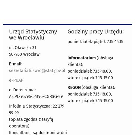
Urząd Statystyczny
Godziny pracy Urzędu:
we Wrocławiu
poniedziałek-piątek 7.15-15.15
ul. Oławska 31
50-950 Wrocław
Informatorium
(obsługa
E-mail:
klienta):
sekretariatuswro@stat.gov.pl
poniedziałek 7.15-18.00,
wtorek-piątek 7.15-15.00
e-PUAP
REGON
(obsługa klienta)
:
e-Doręczenia:
poniedziałek 7.15-18.00,
AE:PL-95796-54196-CGRSG-29
wtorek-piątek 7.15-15.00
Infolinia Statystyczna: 22 279
99 99
(opłata zgodna z taryfą
operatora)
Konsultanci są dostępni w dni