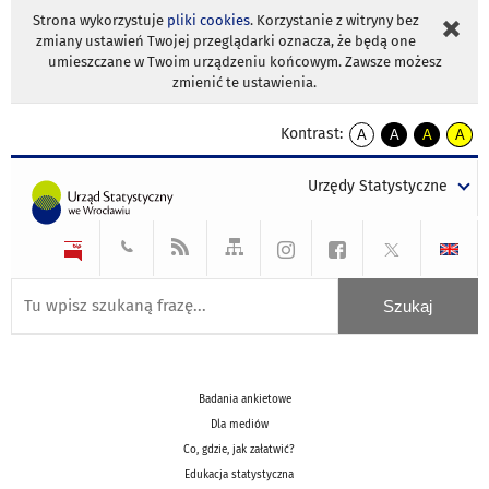
Strona wykorzystuje
pliki cookies
. Korzystanie z witryny bez
zmiany ustawień Twojej przeglądarki oznacza, że będą one
umieszczane w Twoim urządzeniu końcowym. Zawsze możesz
zmienić te ustawienia.
Kontrast:
A
A
A
A
kontrast
kontrast
kontrast
kontra
domyślny
biały
żółty
czarny
Urzędy Statystyczne
tekst
tekst
tekst
na
na
na
czarnym
czarnym
żółtym
Badania ankietowe
Dla mediów
Co, gdzie, jak załatwić?
Edukacja statystyczna