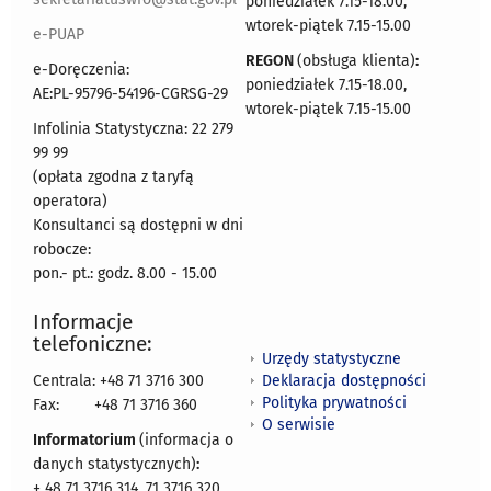
poniedziałek 7.15-18.00,
wtorek-piątek 7.15-15.00
e-PUAP
REGON
(obsługa klienta)
:
e-Doręczenia:
poniedziałek 7.15-18.00,
AE:PL-95796-54196-CGRSG-29
wtorek-piątek 7.15-15.00
Infolinia Statystyczna: 22 279
99 99
(opłata zgodna z taryfą
operatora)
Konsultanci są dostępni w dni
robocze:
pon.- pt.: godz. 8.00 - 15.00
Informacje
telefoniczne:
Urzędy statystyczne
Deklaracja dostępności
Centrala: +48 71 3716 300
Polityka prywatności
Fax:
+48 71 3716 360
O serwisie
Informatorium
(informacja o
danych statystycznych)
:
+ 48 71 3716 314, 71 3716 320,