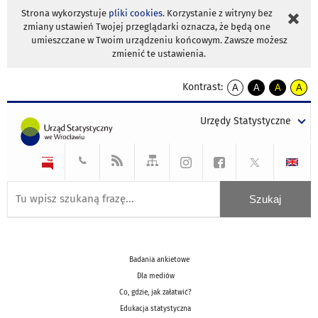
Strona wykorzystuje
pliki cookies
. Korzystanie z witryny bez
zmiany ustawień Twojej przeglądarki oznacza, że będą one
umieszczane w Twoim urządzeniu końcowym. Zawsze możesz
zmienić te ustawienia.
Kontrast:
A
A
A
A
kontrast
kontrast
kontrast
kontra
domyślny
biały
żółty
czarny
Urzędy Statystyczne
tekst
tekst
tekst
na
na
na
czarnym
czarnym
żółtym
Badania ankietowe
Dla mediów
Co, gdzie, jak załatwić?
Edukacja statystyczna