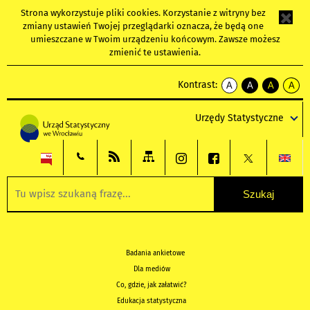
Strona wykorzystuje
pliki cookies
. Korzystanie z witryny bez
zmiany ustawień Twojej przeglądarki oznacza, że będą one
umieszczane w Twoim urządzeniu końcowym. Zawsze możesz
zmienić te ustawienia.
Kontrast:
A
A
A
A
kontrast
kontrast
kontrast
kontra
domyślny
biały
żółty
czarny
Urzędy Statystyczne
tekst
tekst
tekst
na
na
na
czarnym
czarnym
żółtym
Badania ankietowe
Dla mediów
Co, gdzie, jak załatwić?
Edukacja statystyczna