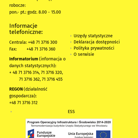
robocze:
pon.- pt.: godz. 8.00 - 15.00
Informacje
telefoniczne:
Urzędy statystyczne
Deklaracja dostępności
Centrala: +48 71 3716 300
Polityka prywatności
Fax:
+48 71 3716 360
O serwisie
Informatorium
(informacja o
danych statystycznych)
:
+ 48 71 3716 314, 71 3716 320,
71 3716 362, 71 3716 455
REGON
(działalność
gospodarcza)
:
+48 71 3716 312
ESS