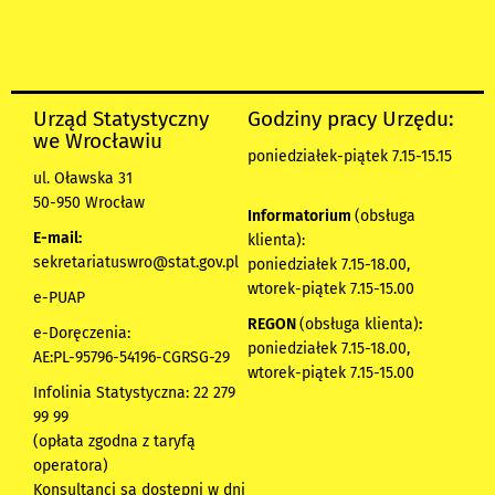
Urząd Statystyczny
Godziny pracy Urzędu:
we Wrocławiu
poniedziałek-piątek 7.15-15.15
ul. Oławska 31
50-950 Wrocław
Informatorium
(obsługa
E-mail:
klienta):
sekretariatuswro@stat.gov.pl
poniedziałek 7.15-18.00,
wtorek-piątek 7.15-15.00
e-PUAP
REGON
(obsługa klienta)
:
e-Doręczenia:
poniedziałek 7.15-18.00,
AE:PL-95796-54196-CGRSG-29
wtorek-piątek 7.15-15.00
Infolinia Statystyczna: 22 279
99 99
(opłata zgodna z taryfą
operatora)
Konsultanci są dostępni w dni