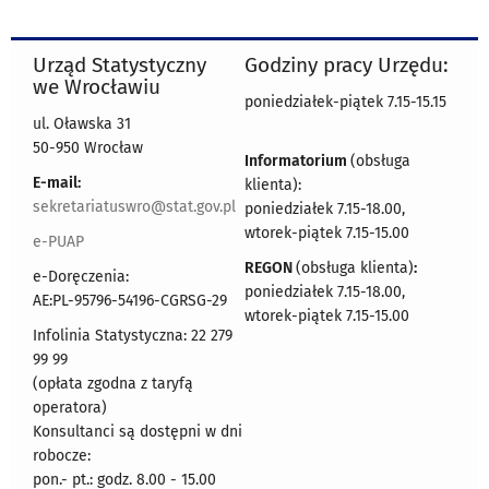
Urząd Statystyczny
Godziny pracy Urzędu:
we Wrocławiu
poniedziałek-piątek 7.15-15.15
ul. Oławska 31
50-950 Wrocław
Informatorium
(obsługa
E-mail:
klienta):
sekretariatuswro@stat.gov.pl
poniedziałek 7.15-18.00,
wtorek-piątek 7.15-15.00
e-PUAP
REGON
(obsługa klienta)
:
e-Doręczenia:
poniedziałek 7.15-18.00,
AE:PL-95796-54196-CGRSG-29
wtorek-piątek 7.15-15.00
Infolinia Statystyczna: 22 279
99 99
(opłata zgodna z taryfą
operatora)
Konsultanci są dostępni w dni
robocze:
pon.- pt.: godz. 8.00 - 15.00