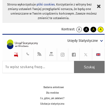
Strona wykorzystuje
pliki cookies
. Korzystanie z witryny bez
zmiany ustawień Twojej przeglądarki oznacza, że będą one
umieszczane w Twoim urządzeniu końcowym. Zawsze możesz
zmienić te ustawienia.
Kontrast:
A
A
A
A
kontrast
kontrast
kontrast
kontra
domyślny
biały
żółty
czarny
Urzędy Statystyczne
tekst
tekst
tekst
na
na
na
czarnym
czarnym
żółtym
Badania ankietowe
Dla mediów
Co, gdzie, jak załatwić?
Edukacja statystyczna