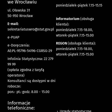
we Wrocławiu
poniedziałek-piątek 7.15-15.15
ul. Oławska 31
50-950 Wrocław
Informatorium
(obsługa
E-mail:
klienta):
sekretariatuswro@stat.gov.pl
poniedziałek 7.15-18.00,
wtorek-piątek 7.15-15.00
e-PUAP
REGON
(obsługa klienta)
:
e-Doręczenia:
poniedziałek 7.15-18.00,
AE:PL-95796-54196-CGRSG-29
wtorek-piątek 7.15-15.00
Infolinia Statystyczna: 22 279
99 99
(opłata zgodna z taryfą
operatora)
Konsultanci są dostępni w dni
robocze:
pon.- pt.: godz. 8.00 - 15.00
Informacje
telefoniczne:
Urzędy statystyczne