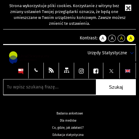
Strona wykorzystuje
pliki cookies
. Korzystanie z witryny bez
zmiany ustawień Twojej przeglądarki oznacza, że będą one
umieszczane w Twoim urządzeniu końcowym. Zawsze możesz
zmienić te ustawienia.
Kontrast:
A
A
A
A
kontrast
kontrast
kontrast
kontra
domyślny
biały
żółty
czarny
Urzędy Statystyczne
tekst
tekst
tekst
na
na
na
czarnym
czarnym
żółtym
Badania ankietowe
Dla mediów
Co, gdzie, jak załatwić?
Edukacja statystyczna