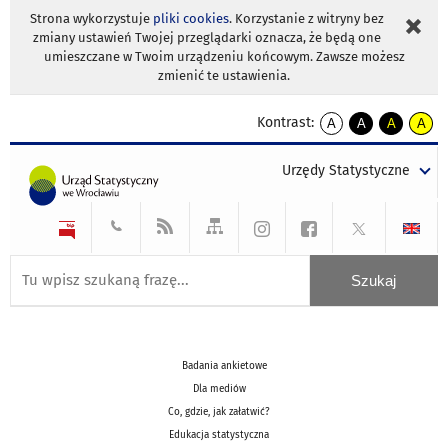
Strona wykorzystuje
pliki cookies
. Korzystanie z witryny bez
zmiany ustawień Twojej przeglądarki oznacza, że będą one
umieszczane w Twoim urządzeniu końcowym. Zawsze możesz
zmienić te ustawienia.
Kontrast:
A
A
A
A
kontrast
kontrast
kontrast
kontra
domyślny
biały
żółty
czarny
Urzędy Statystyczne
tekst
tekst
tekst
na
na
na
czarnym
czarnym
żółtym
Badania ankietowe
Dla mediów
Co, gdzie, jak załatwić?
Edukacja statystyczna