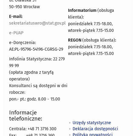
ul. Oławska 31
50-950 Wrocław
Informatorium
(obsługa
E-mail:
klienta):
sekretariatuswro@stat.gov.pl
poniedziałek 7.15-18.00,
wtorek-piątek 7.15-15.00
e-PUAP
REGON
(obsługa klienta)
:
e-Doręczenia:
poniedziałek 7.15-18.00,
AE:PL-95796-54196-CGRSG-29
wtorek-piątek 7.15-15.00
Infolinia Statystyczna: 22 279
99 99
(opłata zgodna z taryfą
operatora)
Konsultanci są dostępni w dni
robocze:
pon.- pt.: godz. 8.00 - 15.00
Informacje
telefoniczne:
Urzędy statystyczne
Deklaracja dostępności
Centrala: +48 71 3716 300
Polityka prywatności
Fax:
+48 71 3716 360