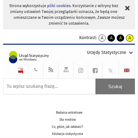
Strona wykorzystuje
pliki cookies
. Korzystanie z witryny bez
zmiany ustawień Twojej przeglądarki oznacza, że będą one
umieszczane w Twoim urządzeniu końcowym. Zawsze możesz
zmienić te ustawienia.
Kontrast:
A
A
A
A
kontrast
kontrast
kontrast
kontra
domyślny
biały
żółty
czarny
Urzędy Statystyczne
tekst
tekst
tekst
na
na
na
czarnym
czarnym
żółtym
Badania ankietowe
Dla mediów
Co, gdzie, jak załatwić?
Edukacja statystyczna