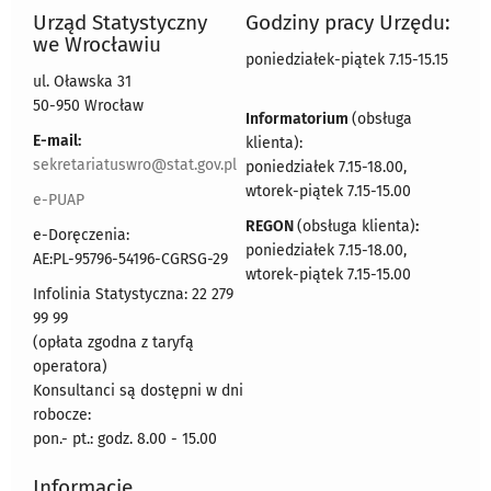
Urząd Statystyczny
Godziny pracy Urzędu:
we Wrocławiu
poniedziałek-piątek 7.15-15.15
ul. Oławska 31
50-950 Wrocław
Informatorium
(obsługa
E-mail:
klienta):
sekretariatuswro@stat.gov.pl
poniedziałek 7.15-18.00,
wtorek-piątek 7.15-15.00
e-PUAP
REGON
(obsługa klienta)
:
e-Doręczenia:
poniedziałek 7.15-18.00,
AE:PL-95796-54196-CGRSG-29
wtorek-piątek 7.15-15.00
Infolinia Statystyczna: 22 279
99 99
(opłata zgodna z taryfą
operatora)
Konsultanci są dostępni w dni
robocze:
pon.- pt.: godz. 8.00 - 15.00
Informacje