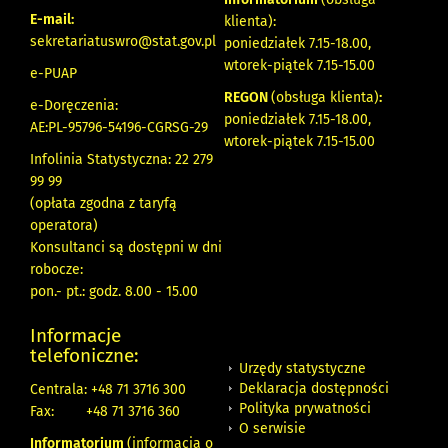
E-mail:
klienta):
sekretariatuswro@stat.gov.pl
poniedziałek 7.15-18.00,
wtorek-piątek 7.15-15.00
e-PUAP
REGON
(obsługa klienta)
:
e-Doręczenia:
poniedziałek 7.15-18.00,
AE:PL-95796-54196-CGRSG-29
wtorek-piątek 7.15-15.00
Infolinia Statystyczna: 22 279
99 99
(opłata zgodna z taryfą
operatora)
Konsultanci są dostępni w dni
robocze:
pon.- pt.: godz. 8.00 - 15.00
Informacje
telefoniczne:
Urzędy statystyczne
Deklaracja dostępności
Centrala: +48 71 3716 300
Polityka prywatności
Fax:
+48 71 3716 360
O serwisie
Informatorium
(informacja o