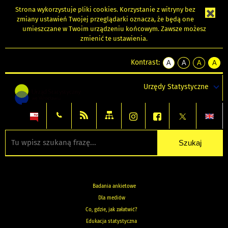
Strona wykorzystuje
pliki cookies
. Korzystanie z witryny bez
zmiany ustawień Twojej przeglądarki oznacza, że będą one
umieszczane w Twoim urządzeniu końcowym. Zawsze możesz
zmienić te ustawienia.
Kontrast:
A
A
A
A
kontrast
kontrast
kontrast
kontra
domyślny
biały
żółty
czarny
Urzędy Statystyczne
tekst
tekst
tekst
na
na
na
czarnym
czarnym
żółtym
Badania ankietowe
Dla mediów
Co, gdzie, jak załatwić?
Edukacja statystyczna