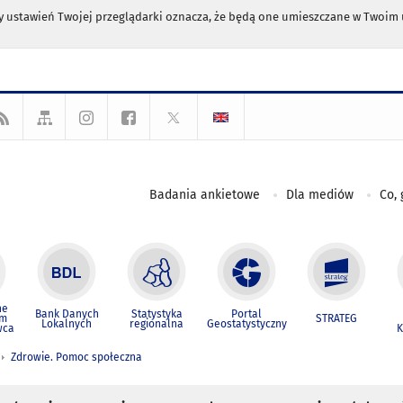
any ustawień Twojej przeglądarki oznacza, że będą one umieszczane w Twoi
Badania ankietowe
Dla mediów
Co, 
ne
Bank Danych
Statystyka
Portal
um
STRATEG
Lokalnych
regionalna
Geostatystyczny
wca
K
Zdrowie. Pomoc społeczna