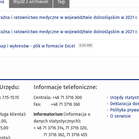
nia
Wyjdź z archiwum
Tagi
aźna i ratownictwo medyczne w województwie dolnośląskim w 2021 r. 
aźna i ratownictwo medyczne w województwie dolnośląskim w 2021 r. 
ap i wykresów - plik w formacie Excel
0.04 MB
 Urzędu:
Informacje telefoniczne:
Urzędy statys
7.15-15.15
Centrala: +48 71 3716 300
Deklaracja do
Fax:
+48 71 3716 360
Polityka prywa
ługa klienta):
Informatorium
(informacja o
O serwisie
.00,
danych statystycznych)
:
15.00
+ 48 71 3716 314, 71 3716 320,
71 3716 362, 71 3716 455
enta)
: