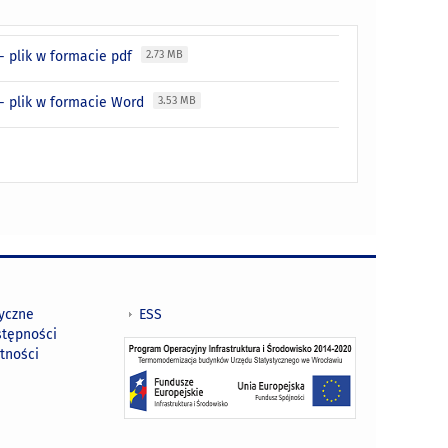
- plik w formacie pdf
2.73 MB
- plik w formacie Word
3.53 MB
tyczne
ESS
stępności
tności