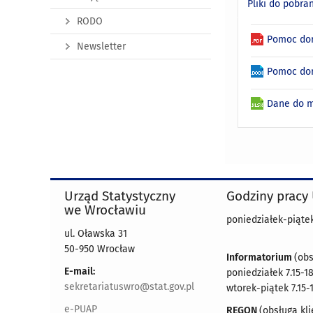
Pliki do pobra
RODO
Pomoc dor
Newsletter
Pomoc dor
Dane do m
Urząd Statystyczny
Godziny pracy
we Wrocławiu
poniedziałek-piątek 
ul. Oławska 31
50-950 Wrocław
Informatorium
(obs
E-mail:
poniedziałek 7.15-18
sekretariatuswro@stat.gov.pl
wtorek-piątek 7.15-
e-PUAP
REGON
(obsługa kli