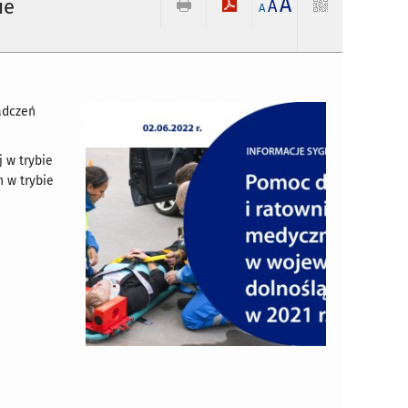
A
ie
A
A
adczeń
 w trybie
 w trybie