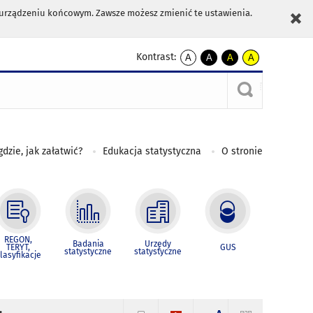
m urządzeniu końcowym. Zawsze możesz zmienić te ustawienia.
Kontrast:
A
A
A
A
kontrast
kontrast
kontrast
kontrast
domyślny
biały
żółty
czarny
tekst
tekst
tekst
na
na
na
czarnym
czarnym
żółtym
gdzie, jak załatwić?
Edukacja statystyczna
O stronie
REGON,
Badania
Urzędy
TERYT,
GUS
statystyczne
statystyczne
lasyfikacje