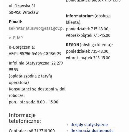
poniedziałek-piątek 7.15-15.15
ul. Oławska 31
50-950 Wrocław
Informatorium
(obsługa
E-mail:
klienta):
sekretariatuswro@stat.gov.pl
poniedziałek 7.15-18.00,
wtorek-piątek 7.15-15.00
e-PUAP
REGON
(obsługa klienta)
:
e-Doręczenia:
poniedziałek 7.15-18.00,
AE:PL-95796-54196-CGRSG-29
wtorek-piątek 7.15-15.00
Infolinia Statystyczna: 22 279
99 99
(opłata zgodna z taryfą
operatora)
Konsultanci są dostępni w dni
robocze:
pon.- pt.: godz. 8.00 - 15.00
Informacje
telefoniczne:
Urzędy statystyczne
Deklaracja dostępności
Centrala: +48 71 3716 300