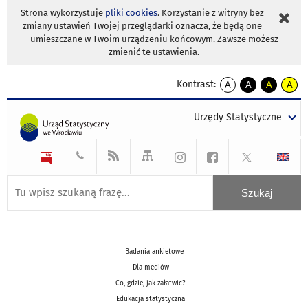
Strona wykorzystuje
pliki cookies
. Korzystanie z witryny bez
zmiany ustawień Twojej przeglądarki oznacza, że będą one
umieszczane w Twoim urządzeniu końcowym. Zawsze możesz
zmienić te ustawienia.
Kontrast:
A
A
A
A
kontrast
kontrast
kontrast
kontra
domyślny
biały
żółty
czarny
Urzędy Statystyczne
tekst
tekst
tekst
na
na
na
czarnym
czarnym
żółtym
Badania ankietowe
Dla mediów
Co, gdzie, jak załatwić?
Edukacja statystyczna