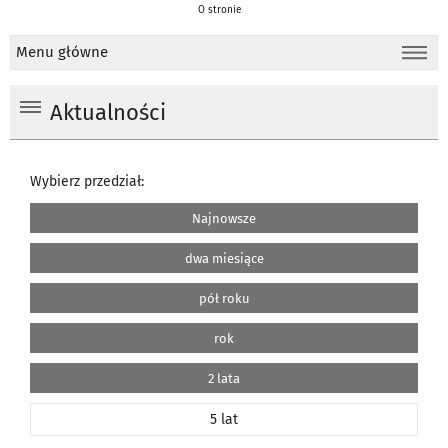
O stronie
Menu główne
Aktualności
Wybierz przedział:
Najnowsze
dwa miesiące
pół roku
rok
2 lata
5 lat