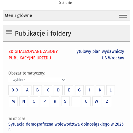
O stronie
Menu główne
Publikacje i foldery
ZDIGITALIZOWANE ZASOBY
Tytułowy plan wydawniczy
PUBLIKACYJNE URZĘDU
US Wrocław
Obszar tematyczny:
0-9
A
B
C
D
E
G
I
K
L
M
N
O
P
R
S
T
U
W
Z
30.07.2026
Sytuacja demograficzna województwa dolnośląskiego w 2025
r.