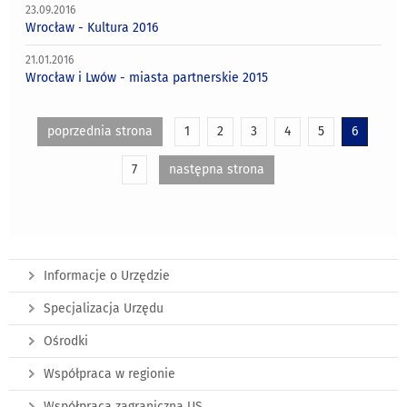
23.09.2016
Wrocław - Kultura 2016
21.01.2016
Wrocław i Lwów - miasta partnerskie 2015
poprzednia strona
1
2
3
4
5
6
7
następna strona
Informacje o Urzędzie
Specjalizacja Urzędu
Ośrodki
Współpraca w regionie
Współpraca zagraniczna US