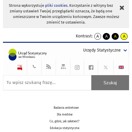
Strona wykorzystuje
pliki cookies
. Korzystanie z witryny bez
zmiany ustawień Twojej przeglądarki oznacza, że będą one
umieszczane w Twoim urządzeniu końcowym. Zawsze możesz
zmienić te ustawienia.
Kontrast:
A
A
A
A
kontrast
kontrast
kontrast
kontra
domyślny
biały
żółty
czarny
Urzędy Statystyczne
tekst
tekst
tekst
na
na
na
czarnym
czarnym
żółtym
Badania ankietowe
Dla mediów
Co, gdzie, jak załatwić?
Edukacja statystyczna