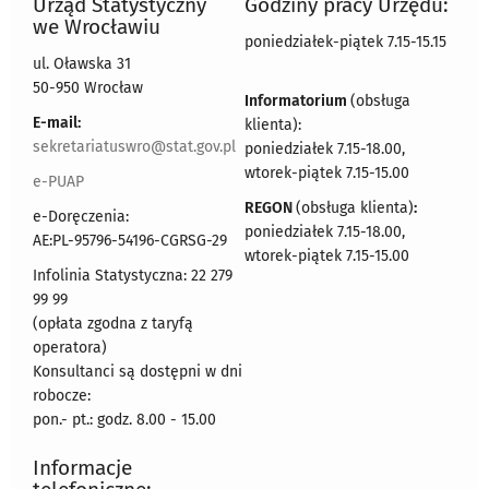
Urząd Statystyczny
Godziny pracy Urzędu:
we Wrocławiu
poniedziałek-piątek 7.15-15.15
ul. Oławska 31
50-950 Wrocław
Informatorium
(obsługa
E-mail:
klienta):
sekretariatuswro@stat.gov.pl
poniedziałek 7.15-18.00,
wtorek-piątek 7.15-15.00
e-PUAP
REGON
(obsługa klienta)
:
e-Doręczenia:
poniedziałek 7.15-18.00,
AE:PL-95796-54196-CGRSG-29
wtorek-piątek 7.15-15.00
Infolinia Statystyczna: 22 279
99 99
(opłata zgodna z taryfą
operatora)
Konsultanci są dostępni w dni
robocze:
pon.- pt.: godz. 8.00 - 15.00
Informacje