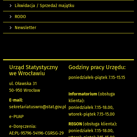
Likwidacja / Sprzedaż majątku
RODO
Newsletter
Urząd Statystyczny
Godziny pracy Urzędu:
we Wrocławiu
poniedziałek-piątek 7.15-15.15
ul. Oławska 31
50-950 Wrocław
Informatorium
(obsługa
E-mail:
klienta):
sekretariatuswro@stat.gov.pl
poniedziałek 7.15-18.00,
wtorek-piątek 7.15-15.00
e-PUAP
REGON
(obsługa klienta)
:
e-Doręczenia:
poniedziałek 7.15-18.00,
AE:PL-95796-54196-CGRSG-29