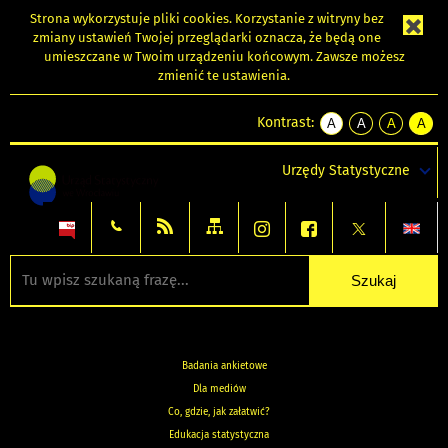
Strona wykorzystuje
pliki cookies
. Korzystanie z witryny bez
zmiany ustawień Twojej przeglądarki oznacza, że będą one
umieszczane w Twoim urządzeniu końcowym. Zawsze możesz
zmienić te ustawienia.
Kontrast:
A
A
A
A
kontrast
kontrast
kontrast
kontra
domyślny
biały
żółty
czarny
Urzędy Statystyczne
tekst
tekst
tekst
na
na
na
czarnym
czarnym
żółtym
Badania ankietowe
Dla mediów
Co, gdzie, jak załatwić?
Edukacja statystyczna