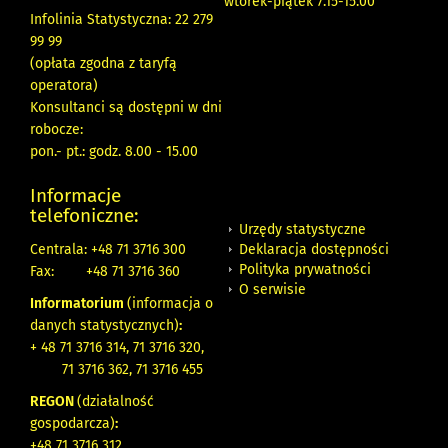
wtorek-piątek 7.15-15.00
Infolinia Statystyczna: 22 279
99 99
(opłata zgodna z taryfą
operatora)
Konsultanci są dostępni w dni
robocze:
pon.- pt.: godz. 8.00 - 15.00
Informacje
telefoniczne:
Urzędy statystyczne
Deklaracja dostępności
Centrala: +48 71 3716 300
Polityka prywatności
Fax:
+48 71 3716 360
O serwisie
Informatorium
(informacja o
danych statystycznych)
:
+ 48 71 3716 314, 71 3716 320,
71 3716 362, 71 3716 455
REGON
(działalność
gospodarcza)
:
+48 71 3716 312