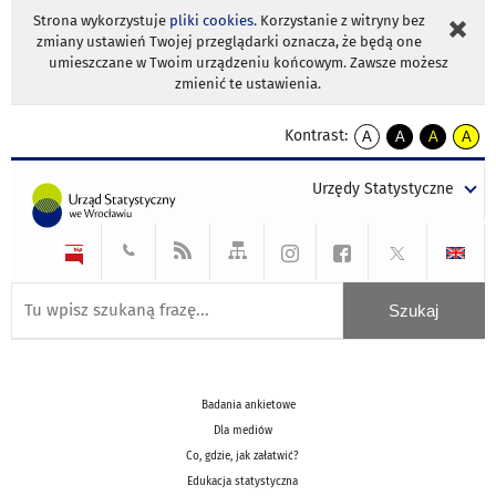
Strona wykorzystuje
pliki cookies
. Korzystanie z witryny bez
zmiany ustawień Twojej przeglądarki oznacza, że będą one
umieszczane w Twoim urządzeniu końcowym. Zawsze możesz
zmienić te ustawienia.
Kontrast:
A
A
A
A
kontrast
kontrast
kontrast
kontra
domyślny
biały
żółty
czarny
Urzędy Statystyczne
tekst
tekst
tekst
na
na
na
czarnym
czarnym
żółtym
Badania ankietowe
Dla mediów
Co, gdzie, jak załatwić?
Edukacja statystyczna