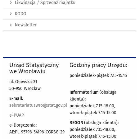
Likwidacja / Sprzedaż majątku
RODO
Newsletter
Urząd Statystyczny
Godziny pracy Urzędu:
we Wrocławiu
poniedziałek-piątek 7.15-15.15
ul. Oławska 31
50-950 Wrocław
Informatorium
(obsługa
E-mail:
klienta):
sekretariatuswro@stat.gov.pl
poniedziałek 7.15-18.00,
wtorek-piątek 7.15-15.00
e-PUAP
REGON
(obsługa klienta)
:
e-Doręczenia:
poniedziałek 7.15-18.00,
AE:PL-95796-54196-CGRSG-29
wtorek-piątek 7.15-15.00