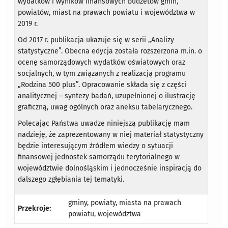
wydatków i wyników finansowych budżetów gmin,
powiatów, miast na prawach powiatu i województwa w
2019 r.
Od 2017 r. publikacja ukazuje się w serii „Analizy
statystyczne”. Obecna edycja została rozszerzona m.in. o
ocenę samorządowych wydatków oświatowych oraz
socjalnych, w tym związanych z realizacją programu
„Rodzina 500 plus”. Opracowanie składa się z części
analitycznej – syntezy badań, uzupełnionej o ilustrację
graficzną, uwag ogólnych oraz aneksu tabelarycznego.
Polecając Państwa uwadze niniejszą publikację mam
nadzieję, że zaprezentowany w niej materiał statystyczny
będzie interesującym źródłem wiedzy o sytuacji
finansowej jednostek samorządu terytorialnego w
województwie dolnośląskim i jednocześnie inspiracją do
dalszego zgłębiania tej tematyki.
gminy, powiaty, miasta na prawach
Przekroje:
powiatu, województwa