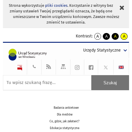
Strona wykorzystuje
pliki cookies
. Korzystanie z witryny bez
zmiany ustawień Twojej przeglądarki oznacza, że będą one
umieszczane w Twoim urządzeniu końcowym. Zawsze możesz
zmienić te ustawienia.
Kontrast:
A
A
A
A
kontrast
kontrast
kontrast
kontra
domyślny
biały
żółty
czarny
Urzędy Statystyczne
tekst
tekst
tekst
na
na
na
czarnym
czarnym
żółtym
Badania ankietowe
Dla mediów
Co, gdzie, jak załatwić?
Edukacja statystyczna