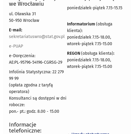
we Wrocławiu
poniedziałek-piątek 7.15-15.15
ul. Oławska 31
50-950 Wrocław
Informatorium
(obsługa
E-mail:
klienta):
sekretariatuswro@stat.gov.pl
poniedziałek 7.15-18.00,
wtorek-piątek 7.15-15.00
e-PUAP
REGON
(obsługa klienta)
:
e-Doręczenia:
poniedziałek 7.15-18.00,
AE:PL-95796-54196-CGRSG-29
wtorek-piątek 7.15-15.00
Infolinia Statystyczna: 22 279
99 99
(opłata zgodna z taryfą
operatora)
Konsultanci są dostępni w dni
robocze:
pon.- pt.: godz. 8.00 - 15.00
Informacje
telefoniczne: