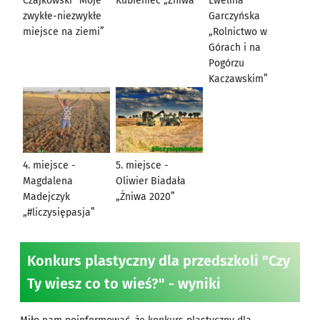
Czajkowski ”Moje
Kubieniec „Żniwa”
Ewelina
zwykłe-niezwykłe
Garczyńska
miejsce na ziemi”
„Rolnictwo w
Górach i na
Pogórzu
Kaczawskim”
4. miejsce -
5. miejsce -
Magdalena
Oliwier Biadała
Madejczyk
„Żniwa 2020”
„#liczysiępasja”
Konkurs plastyczny dla przedszkoli "Czy
Ty wiesz co to wieś?" - wyniki