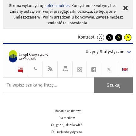
Strona wykorzystuje
pliki cookies
. Korzystanie z witryny bez
zmiany ustawień Twojej przeglądarki oznacza, że będą one
umieszczane w Twoim urządzeniu końcowym. Zawsze możesz
zmienić te ustawienia.
Kontrast:
A
A
A
A
kontrast
kontrast
kontrast
kontra
domyślny
biały
żółty
czarny
Urzędy Statystyczne
tekst
tekst
tekst
na
na
na
czarnym
czarnym
żółtym
Badania ankietowe
Dla mediów
Co, gdzie, jak załatwić?
Edukacja statystyczna