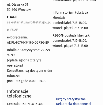
ul. Oławska 31
50-950 Wrocław
Informatorium
(obsługa
E-mail:
klienta):
sekretariatuswro@stat.gov.pl
poniedziałek 7.15-18.00,
wtorek-piątek 7.15-15.00
e-PUAP
REGON
(obsługa klienta)
:
e-Doręczenia:
poniedziałek 7.15-18.00,
AE:PL-95796-54196-CGRSG-29
wtorek-piątek 7.15-15.00
Infolinia Statystyczna: 22 279
99 99
(opłata zgodna z taryfą
operatora)
Konsultanci są dostępni w dni
robocze:
pon.- pt.: godz. 8.00 - 15.00
Informacje
telefoniczne:
Urzędy statystyczne
Deklaracja dostępności
Centrala: +48 71 3716 300