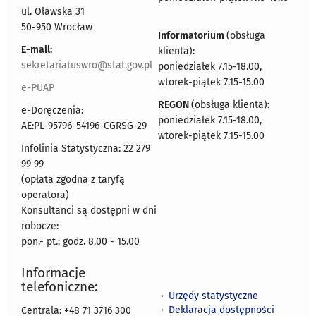
ul. Oławska 31
50-950 Wrocław
Informatorium
(obsługa
E-mail:
klienta):
sekretariatuswro@stat.gov.pl
poniedziałek 7.15-18.00,
wtorek-piątek 7.15-15.00
e-PUAP
REGON
(obsługa klienta)
:
e-Doręczenia:
poniedziałek 7.15-18.00,
AE:PL-95796-54196-CGRSG-29
wtorek-piątek 7.15-15.00
Infolinia Statystyczna: 22 279
99 99
(opłata zgodna z taryfą
operatora)
Konsultanci są dostępni w dni
robocze:
pon.- pt.: godz. 8.00 - 15.00
Informacje
telefoniczne:
Urzędy statystyczne
Deklaracja dostępności
Centrala: +48 71 3716 300