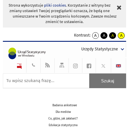
Strona wykorzystuje
pliki cookies
. Korzystanie z witryny bez
zmiany ustawień Twojej przeglądarki oznacza, że będą one
umieszczane w Twoim urządzeniu końcowym. Zawsze możesz
zmienić te ustawienia.
Kontrast:
A
A
A
A
kontrast
kontrast
kontrast
kontra
domyślny
biały
żółty
czarny
Urzędy Statystyczne
tekst
tekst
tekst
na
na
na
czarnym
czarnym
żółtym
Badania ankietowe
Dla mediów
Co, gdzie, jak załatwić?
Edukacja statystyczna