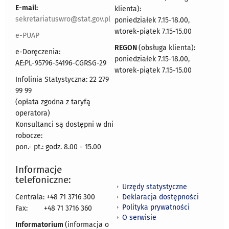
E-mail:
klienta):
sekretariatuswro@stat.gov.pl
poniedziałek 7.15-18.00,
wtorek-piątek 7.15-15.00
e-PUAP
REGON
(obsługa klienta)
:
e-Doręczenia:
poniedziałek 7.15-18.00,
AE:PL-95796-54196-CGRSG-29
wtorek-piątek 7.15-15.00
Infolinia Statystyczna: 22 279
99 99
(opłata zgodna z taryfą
operatora)
Konsultanci są dostępni w dni
robocze:
pon.- pt.: godz. 8.00 - 15.00
Informacje
telefoniczne:
Urzędy statystyczne
Deklaracja dostępności
Centrala: +48 71 3716 300
Polityka prywatności
Fax:
+48 71 3716 360
O serwisie
Informatorium
(informacja o