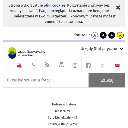
Strona wykorzystuje
pliki cookies
. Korzystanie z witryny bez
zmiany ustawień Twojej przeglądarki oznacza, że będą one
umieszczane w Twoim urządzeniu końcowym. Zawsze możesz
zmienić te ustawienia.
Kontrast:
A
A
A
A
kontrast
kontrast
kontrast
kontra
domyślny
biały
żółty
czarny
Urzędy Statystyczne
tekst
tekst
tekst
na
na
na
czarnym
czarnym
żółtym
Badania ankietowe
Dla mediów
Co, gdzie, jak załatwić?
Edukacja statystyczna