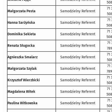
508
71 
Małgorzata Pesta
Samodzielny Referent
508
71 
Hanna Sarżyńska
Samodzielny Referent
508
71 
Dominika Sekieta
Samodzielny Referent
508
71 
Renata Sługocka
Samodzielny Referent
789
71 
Agnieszka Smalarz
Samodzielny Referent
508
71 
Małgorzata Szylak
Samodzielny Referent
789
71 
Krzysztof Wierzbicki
Samodzielny Referent
508
71 
Magdalena Witek
Samodzielny Referent
508
71 
Paulina Witkowska
Samodzielny Referent
508
71 