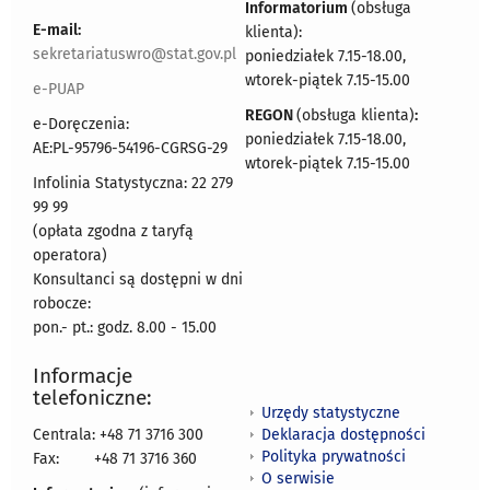
Informatorium
(obsługa
E-mail:
klienta):
sekretariatuswro@stat.gov.pl
poniedziałek 7.15-18.00,
wtorek-piątek 7.15-15.00
e-PUAP
REGON
(obsługa klienta)
:
e-Doręczenia:
poniedziałek 7.15-18.00,
AE:PL-95796-54196-CGRSG-29
wtorek-piątek 7.15-15.00
Infolinia Statystyczna: 22 279
99 99
(opłata zgodna z taryfą
operatora)
Konsultanci są dostępni w dni
robocze:
pon.- pt.: godz. 8.00 - 15.00
Informacje
telefoniczne:
Urzędy statystyczne
Deklaracja dostępności
Centrala: +48 71 3716 300
Polityka prywatności
Fax:
+48 71 3716 360
O serwisie