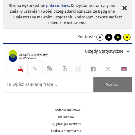
Strona wykorzystuje
pliki cookies
. Korzystanie z witryny bez
zmiany ustawień Twojej przeglądarki oznacza, że będą one
umieszczane w Twoim urządzeniu końcowym. Zawsze możesz
zmienić te ustawienia.
Kontrast:
A
A
A
A
kontrast
kontrast
kontrast
kontra
domyślny
biały
żółty
czarny
Urzędy Statystyczne
tekst
tekst
tekst
na
na
na
czarnym
czarnym
żółtym
Badania ankietowe
Dla mediów
Co, gdzie, jak załatwić?
Edukacja statystyczna