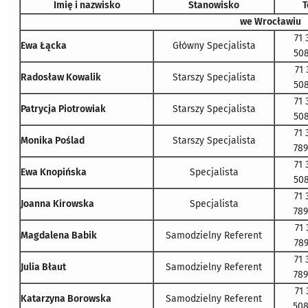
Imię i nazwisko
Stanowisko
T
we Wrocławiu
71 
Ewa Łącka
Główny Specjalista
508
71 
Radosław Kowalik
Starszy Specjalista
508
71 
Patrycja Piotrowiak
Starszy Specjalista
508
71 
Monika Poślad
Starszy Specjalista
789
71 
Ewa Knopińska
Specjalista
508
71 
Joanna Kirowska
Specjalista
789
71 
Magdalena Babik
Samodzielny Referent
789
71 
Julia Błaut
Samodzielny Referent
789
71 
Katarzyna Borowska
Samodzielny Referent
508