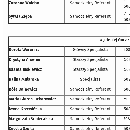
Zuzanna Woldan
Samodzielny Referent
508
71 
Sylwia Zięba
Samodzielny Referent
508
w Jeleniej Górze
Dorota Werenicz
Główny Specjalista
508
Krystyna Arseniu
Starszy Specjalista
508
Jolanta Juśkiewicz
Starszy Specjalista
508
Halina Mularska
Specjalista
508
Róża Dajnowicz
Samodzielny Referent
508
Maria Gieroń-Urbanowicz
Samodzielny Referent
508
Iwona Krzewińska
Samodzielny Referent
508
Małgorzata Sobieralska
Samodzielny Referent
508
Cecylia Szpila
Samodzielny Referent
508