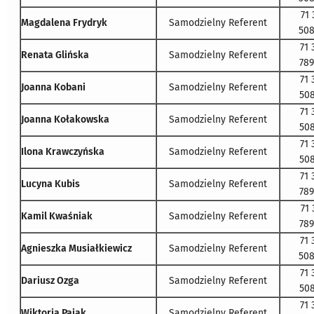
71 
Magdalena Frydryk
Samodzielny Referent
508
71 
Renata Glińska
Samodzielny Referent
789
71 
Joanna Kobani
Samodzielny Referent
508
71 
Joanna Kołakowska
Samodzielny Referent
508
71 
Ilona Krawczyńska
Samodzielny Referent
508
71 
Lucyna Kubis
Samodzielny Referent
789
71 
Kamil Kwaśniak
Samodzielny Referent
789
71 
Agnieszka Musiałkiewicz
Samodzielny Referent
508
71 
Dariusz Ozga
Samodzielny Referent
508
71 
Wiktoria Pająk
Samodzielny Referent