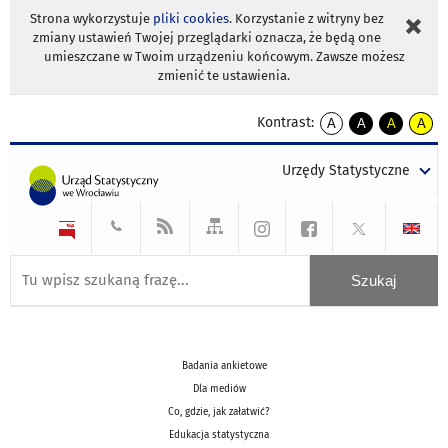
Strona wykorzystuje
pliki cookies
. Korzystanie z witryny bez
zmiany ustawień Twojej przeglądarki oznacza, że będą one
umieszczane w Twoim urządzeniu końcowym. Zawsze możesz
zmienić te ustawienia.
Kontrast:
A
A
A
A
kontrast
kontrast
kontrast
kontra
domyślny
biały
żółty
czarny
Urzędy Statystyczne
tekst
tekst
tekst
na
na
na
czarnym
czarnym
żółtym
Badania ankietowe
Dla mediów
Co, gdzie, jak załatwić?
Edukacja statystyczna