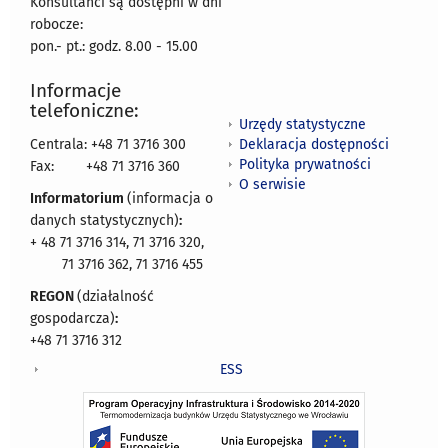
Konsultanci są dostępni w dni
robocze:
pon.- pt.: godz. 8.00 - 15.00
Informacje
telefoniczne:
Urzędy statystyczne
Deklaracja dostępności
Centrala: +48 71 3716 300
Polityka prywatności
Fax:
+48 71 3716 360
O serwisie
Informatorium
(informacja o
danych statystycznych)
:
+ 48 71 3716 314, 71 3716 320,
71 3716 362, 71 3716 455
REGON
(działalność
gospodarcza)
:
+48 71 3716 312
ESS