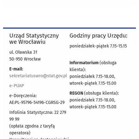
Urząd Statystyczny
Godziny pracy Urzędu:
we Wrocławiu
poniedziałek-piątek 7.15-15.15
ul. Oławska 31
50-950 Wrocław
Informatorium
(obsługa
E-mail:
klienta):
sekretariatuswro@stat.gov.pl
poniedziałek 7.15-18.00,
wtorek-piątek 7.15-15.00
e-PUAP
REGON
(obsługa klienta)
:
e-Doręczenia:
poniedziałek 7.15-18.00,
AE:PL-95796-54196-CGRSG-29
wtorek-piątek 7.15-15.00
Infolinia Statystyczna: 22 279
99 99
(opłata zgodna z taryfą
operatora)