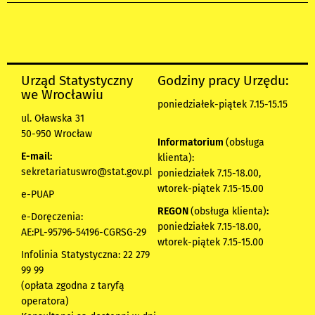
Urząd Statystyczny
Godziny pracy Urzędu:
we Wrocławiu
poniedziałek-piątek 7.15-15.15
ul. Oławska 31
50-950 Wrocław
Informatorium
(obsługa
E-mail:
klienta):
sekretariatuswro@stat.gov.pl
poniedziałek 7.15-18.00,
wtorek-piątek 7.15-15.00
e-PUAP
REGON
(obsługa klienta)
:
e-Doręczenia:
poniedziałek 7.15-18.00,
AE:PL-95796-54196-CGRSG-29
wtorek-piątek 7.15-15.00
Infolinia Statystyczna: 22 279
99 99
(opłata zgodna z taryfą
operatora)