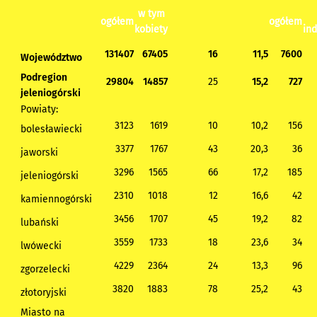
w tym
ogółem
ogółem
kobiety
in
131407
67405
16
11,5
7600
Województwo
Podregion
29804
14857
25
15,2
727
jeleniogórski
Powiaty:
3123
1619
10
10,2
156
bolesławiecki
3377
1767
43
20,3
36
jaworski
3296
1565
66
17,2
185
jeleniogórski
2310
1018
12
16,6
42
kamiennogórski
3456
1707
45
19,2
82
lubański
3559
1733
18
23,6
34
lwówecki
4229
2364
24
13,3
96
zgorzelecki
3820
1883
78
25,2
43
złotoryjski
Miasto na