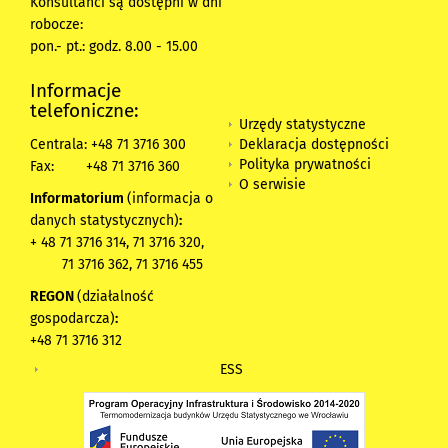
Konsultanci są dostępni w dni
robocze:
pon.- pt.: godz. 8.00 - 15.00
Informacje
telefoniczne:
Urzędy statystyczne
Deklaracja dostępności
Centrala: +48 71 3716 300
Polityka prywatności
Fax:
+48 71 3716 360
O serwisie
Informatorium
(informacja o
danych statystycznych)
:
+ 48 71 3716 314, 71 3716 320,
71 3716 362, 71 3716 455
REGON
(działalność
gospodarcza)
:
+48 71 3716 312
ESS