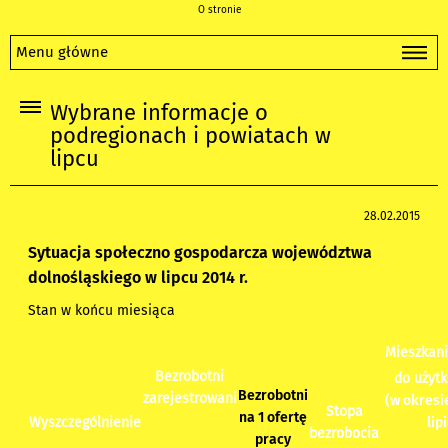
O stronie
Menu główne
Wybrane informacje o
podregionach i powiatach w
lipcu
28.02.2015
Sytuacja społeczno gospodarcza województwa
dolnośląskiego w lipcu 2014 r.
Stan w końcu miesiąca
Mieszkan
Bezrobotni
do użyt
Bezrobotni
zarejestrowani
(w okresi
Stopa
na 1 ofertę
lip
Wyszczególnienie
bezrobocia
pracy