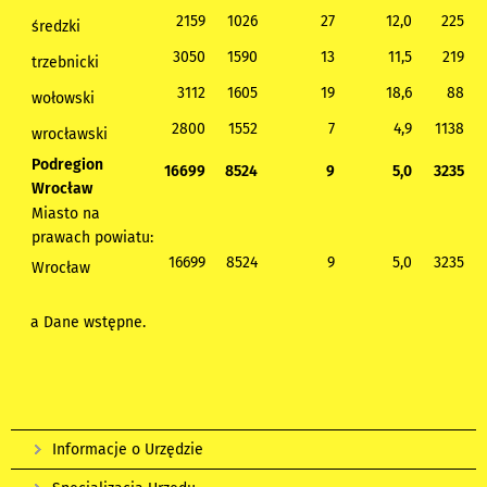
2159
1026
27
12,0
225
średzki
3050
1590
13
11,5
219
trzebnicki
3112
1605
19
18,6
88
wołowski
2800
1552
7
4,9
1138
wrocławski
Podregion
16699
8524
9
5,0
3235
Wrocław
Miasto na
prawach powiatu:
16699
8524
9
5,0
3235
Wrocław
a Dane wstępne.
Informacje o Urzędzie