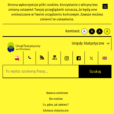
Strona wykorzystuje
pliki cookies
. Korzystanie z witryny bez
zmiany ustawień Twojej przeglądarki oznacza, że będą one
umieszczane w Twoim urządzeniu końcowym. Zawsze możesz
zmienić te ustawienia.
Kontrast:
A
A
A
A
kontrast
kontrast
kontrast
kontra
domyślny
biały
żółty
czarny
Urzędy Statystyczne
tekst
tekst
tekst
na
na
na
czarnym
czarnym
żółtym
Badania ankietowe
Dla mediów
Co, gdzie, jak załatwić?
Edukacja statystyczna