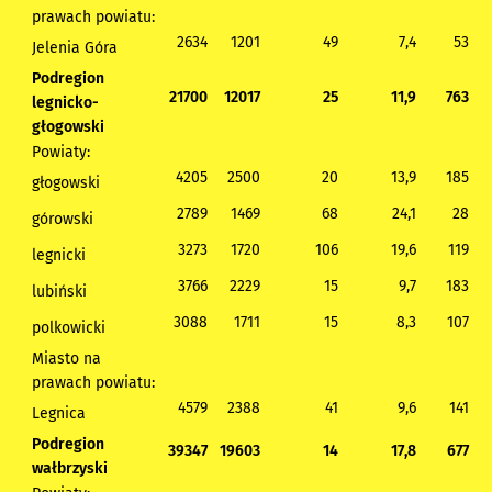
prawach powiatu:
2634
1201
49
7,4
53
Jelenia Góra
Podregion
21700
12017
25
11,9
763
legnicko-
głogowski
Powiaty:
4205
2500
20
13,9
185
głogowski
2789
1469
68
24,1
28
górowski
3273
1720
106
19,6
119
legnicki
3766
2229
15
9,7
183
lubiński
3088
1711
15
8,3
107
polkowicki
Miasto na
prawach powiatu:
4579
2388
41
9,6
141
Legnica
Podregion
39347
19603
14
17,8
677
wałbrzyski