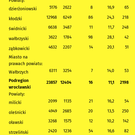
Powiaty:
5176
2622
8
16,9
65
dzierżoniowski
12968
6249
86
24,3
218
kłodzki
6638
3487
11
11,7
248
świdnicki
3622
1784
98
28,1
42
wałbrzyski
4632
2207
14
20,1
51
ząbkowicki
Miasto na
prawach powiatu:
6311
3254
7
14,0
53
Wałbrzych
Podregion
23857
12404
16
11,1
2198
wrocławski
Powiaty:
2099
1135
21
16,2
54
milicki
4949
2685
20
13,5
250
oleśnicki
3268
1575
12
10,2
142
oławski
2420
1236
54
16,6
82
strzeliński