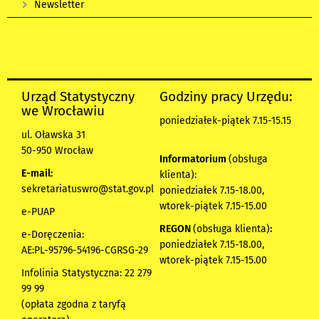
Newsletter
Urząd Statystyczny
Godziny pracy Urzędu:
we Wrocławiu
poniedziałek-piątek 7.15-15.15
ul. Oławska 31
50-950 Wrocław
Informatorium
(obsługa
E-mail:
klienta):
sekretariatuswro@stat.gov.pl
poniedziałek 7.15-18.00,
wtorek-piątek 7.15-15.00
e-PUAP
REGON
(obsługa klienta)
:
e-Doręczenia:
poniedziałek 7.15-18.00,
AE:PL-95796-54196-CGRSG-29
wtorek-piątek 7.15-15.00
Infolinia Statystyczna: 22 279
99 99
(opłata zgodna z taryfą