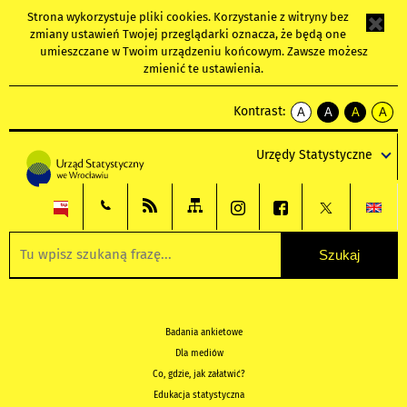
Strona wykorzystuje
pliki cookies
. Korzystanie z witryny bez
zmiany ustawień Twojej przeglądarki oznacza, że będą one
umieszczane w Twoim urządzeniu końcowym. Zawsze możesz
zmienić te ustawienia.
Kontrast:
A
A
A
A
kontrast
kontrast
kontrast
kontra
domyślny
biały
żółty
czarny
Urzędy Statystyczne
tekst
tekst
tekst
na
na
na
czarnym
czarnym
żółtym
Badania ankietowe
Dla mediów
Co, gdzie, jak załatwić?
Edukacja statystyczna