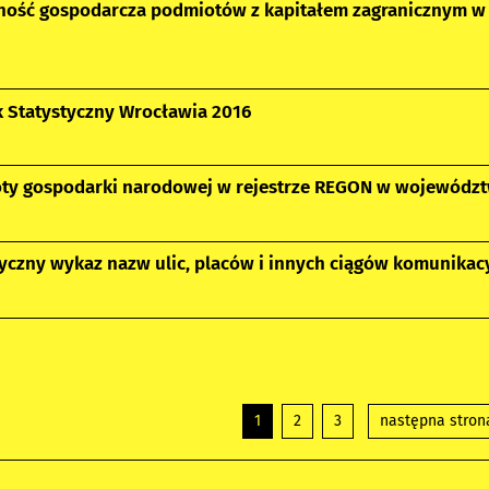
lność gospodarcza podmiotów z kapitałem zagranicznym w
k Statystyczny Wrocławia 2016
ty gospodarki narodowej w rejestrze REGON w województwi
yczny wykaz nazw ulic, placów i innych ciągów komunikacyj
1
2
3
następna stron