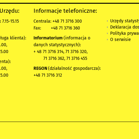
 Urzędu:
Informacje telefoniczne:
Urzędy statys
7.15-15.15
Centrala: +48 71 3716 300
Deklaracja do
Fax:
+48 71 3716 360
Polityka prywa
ługa klienta):
Informatorium
(informacja o
O serwisie
.00,
danych statystycznych)
:
15.00
+ 48 71 3716 314, 71 3716 320,
71 3716 362, 71 3716 455
enta)
:
.00,
REGON
(działalność gospodarcza)
:
15.00
+48 71 3716 312