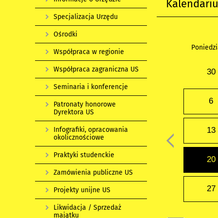
Kalendari
Specjalizacja Urzędu
Ośrodki
Poniedzi
Współpraca w regionie
Współpraca zagraniczna US
30
Seminaria i konferencje
6
Patronaty honorowe
Dyrektora US
Infografiki, opracowania
13
okolicznościowe
Praktyki studenckie
20
Zamówienia publiczne US
27
Projekty unijne US
Likwidacja / Sprzedaż
majątku