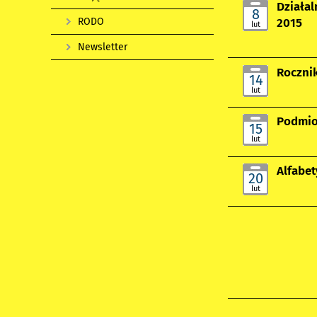
Działa
8
2015
RODO
lut
Newsletter
Roczni
14
lut
Podmio
15
lut
Alfabet
20
lut