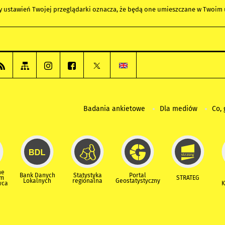
any ustawień Twojej przeglądarki oznacza, że będą one umieszczane w Twoi
Badania ankietowe
Dla mediów
Co, 
ne
Bank Danych
Statystyka
Portal
um
STRATEG
Lokalnych
regionalna
Geostatystyczny
wca
K