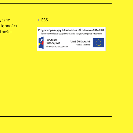
tyczne
ESS
stępności
tności