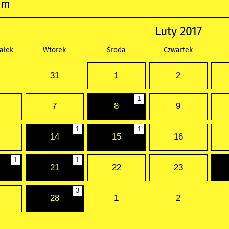
um
Luty 2017
ałek
Wtorek
Środa
Czwartek
31
1
2
1
7
8
9
1
1
14
15
16
1
1
21
22
23
3
28
1
2