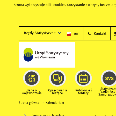
Strona wykorzystuje
pliki cookies
. Korzystanie z witryny bez zmi
Urzędy Statystyczne
Kontakt
BIP
Statystycz
Dane o
Opracowania
Publikacje i
Vademec
województwie
bieżące
foldery
Samorządo
Strona główna
Kalendarium
Informacje o Urzędzie