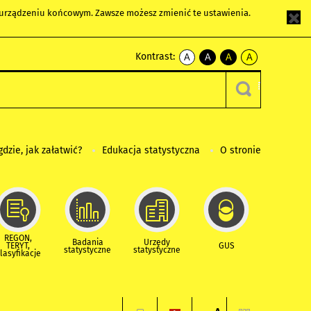
m urządzeniu końcowym. Zawsze możesz zmienić te ustawienia.
Kontrast:
A
A
A
A
kontrast
kontrast
kontrast
kontrast
domyślny
biały
żółty
czarny
tekst
tekst
tekst
na
na
na
czarnym
czarnym
żółtym
gdzie, jak załatwić?
Edukacja statystyczna
O stronie
REGON,
Badania
Urzędy
TERYT,
GUS
statystyczne
statystyczne
lasyfikacje