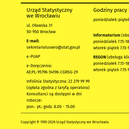
Urząd Statystyczny
Godziny pracy
we Wrocławiu
poniedziałek-piątek 
ul. Oławska 31
50-950 Wrocław
Informatorium
(obs
E-mail:
poniedziałek 7.15-18
sekretariatuswro@stat.gov.pl
wtorek-piątek 7.15-
e-PUAP
REGON
(obsługa kli
poniedziałek 7.15-18
e-Doręczenia:
wtorek-piątek 7.15-
AE:PL-95796-54196-CGRSG-29
Infolinia Statystyczna: 22 279 99 99
(opłata zgodna z taryfą operatora)
Konsultanci są dostępni w dni
robocze:
pon.- pt.: godz. 8.00 - 15.00
Copyright © 1995-2026 Urząd Statystyczny we Wrocławiu