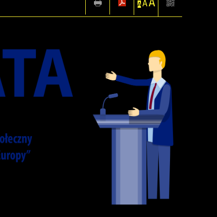
A
A
A