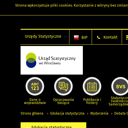
Strona wykorzystuje
pliki cookies
. Korzystanie z witryny bez zmi
Urzędy Statystyczne
Kontakt
BIP
Statystycz
Dane o
Opracowania
Publikacje i
Vademec
województwie
bieżące
foldery
Samorządo
Strona główna
Edukacja statystyczna
Wydarzenia
Debata 
Edukacja statystyczna