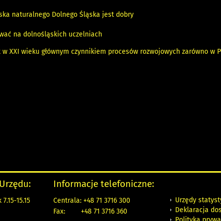
ska naturalnego Dolnego Śląska jest dobry
wać na dolnośląskich uczelniach
t w XXI wieku głównym czynnikiem procesów rozwojowych zarówno w Po
 Urzędu:
Informacje telefoniczne:
Urzędy statys
7.15-15.15
Centrala: +48 71 3716 300
Deklaracja do
Fax:
+48 71 3716 360
Polityka prywa