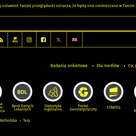
any ustawień Twojej przeglądarki oznacza, że będą one umieszczane w Twoi
Badania ankietowe
Dla mediów
Co, 
ne
Bank Danych
Statystyka
Portal
um
STRATEG
Lokalnych
regionalna
Geostatystyczny
wca
K
Oksfordzka
Tezy