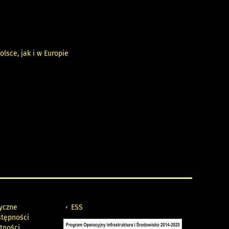
lsce, jak i w Europie
tyczne
ESS
stępności
tności