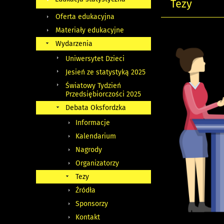
Tezy
Oferta edukacyjna
Materiały edukacyjne
Wydarzenia
Uniwersytet Dzieci
Jesień ze statystyką 2025
Światowy Tydzień
Przedsiębiorczości 2025
Debata Oksfordzka
Informacje
Kalendarium
Nagrody
Organizatorzy
Tezy
Źródła
Sponsorzy
Kontakt