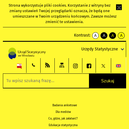
Strona wykorzystuje
pliki cookies
. Korzystanie z witryny bez
zmiany ustawień Twojej przeglądarki oznacza, że będą one
umieszczane w Twoim urządzeniu końcowym. Zawsze możesz
zmienić te ustawienia.
Kontrast:
A
A
A
A
kontrast
kontrast
kontrast
kontra
domyślny
biały
żółty
czarny
Urzędy Statystyczne
tekst
tekst
tekst
na
na
na
czarnym
czarnym
żółtym
Badania ankietowe
Dla mediów
Co, gdzie, jak załatwić?
Edukacja statystyczna