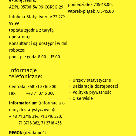
e-Doręczenia:
poniedziałek 7.15-18.00,
AE:PL-95796-54196-CGRSG-29
wtorek-piątek 7.15-15.00
Infolinia Statystyczna: 22 279
99 99
(opłata zgodna z taryfą
operatora)
Konsultanci są dostępni w dni
robocze:
pon.- pt.: godz. 8.00 - 15.00
Informacje
telefoniczne:
Urzędy statystyczne
Deklaracja dostępności
Centrala: +48 71 3716 300
Polityka prywatności
Fax:
+48 71 3716 360
O serwisie
Informatorium
(informacja o
danych statystycznych)
:
+ 48 71 3716 314, 71 3716 320,
71 3716 362, 71 3716 455
REGON
(działalność