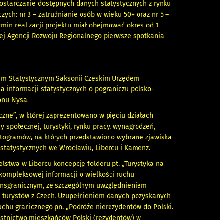
ostarczanie dostępnych danych statystycznych z rynku
ych: nr 3 – zatrudnianie osób w wieku 50+ oraz nr 5 –
rmin realizacji projektu miał obejmować okres od 1
kiej Agencji Rozwoju Regionalnego pierwsze spotkania
dem Statystycznym Saksonii Czeskim Urzędem
 informacji statystycznych o pograniczu polsko-
onu Nysa.
czne”, w której zaprezentowano w pięciu działach
 społecznej, turystyki, rynku pracy, wynagrodzeń,
artogramów, na których przedstawiono wybrane zjawiska
statystycznych we Wrocławiu, Libercu i Kamenz.
lstwa w Libercu koncepcję folderu pt. „Turystyka na
kompleksowej informacji o wielkości ruchu
ransgranicznym, ze szczególnym uwzględnieniem
zez turystów z Czech. Uzupełnieniem danych pozyskanych
chu granicznego pn. „Podróże nierezydentów do Polski.
zestnictwo mieszkańców Polski (rezydentów) w