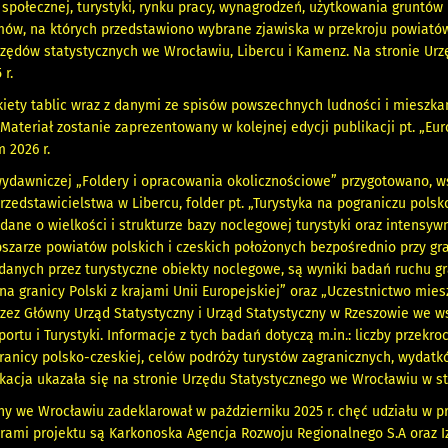
społecznej, turystyki, rynku pracy, wynagrodzeń, użytkowania gruntów 
mów, na których przedstawiono wybrane zjawiska w przekroju powiató
zędów statystycznych we Wrocławiu, Libercu i Kamenz. Na stronie Ur
 r.
ty tablic wraz z danymi ze spisów powszechnych ludności i mieszkań, 
 Materiał zostanie zaprezentowany w kolejnej edycji publikacji pt. „Eu
 2026 r.
ydawniczej „Foldery i opracowania okolicznościowe” przygotowano, ws
rzedstawicielstwa w Libercu, folder pt. „Turystyka na pograniczu pol
ane o wielkości i strukturze bazy noclegowej turystyki oraz intensyw
obszarze powiatów polskich i czeskich położonych bezpośrednio przy g
anych przez turystyczne obiekty noclegowe, są wyniki badań ruchu gr
na granicy Polski z krajami Unii Europejskiej” oraz „Uczestnictwo mie
zez Główny Urząd Statystyczny i Urząd Statystyczny w Rzeszowie we 
ortu i Turystyki. Informacje z tych badań dotyczą m.in.: liczby przekro
anicy polsko-czeskiej, celów podróży turystów zagranicznych, wydat
likacja ukazała się na stronie Urzędu Statystycznego we Wrocławiu w st
ny we Wrocławiu zadeklarował w październiku 2025 r. chęć udziału w pr
rami projektu są Karkonoska Agencja Rozwoju Regionalnego S.A oraz 