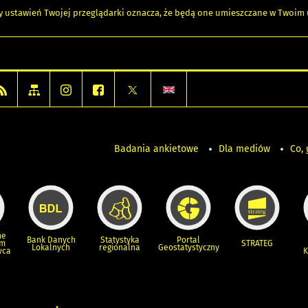
any ustawień Twojej przeglądarki oznacza, że będą one umieszczane w Twoi
Badania ankietowe
Dla mediów
Co, 
ne
Bank Danych
Statystyka
Portal
um
STRATEG
Lokalnych
regionalna
Geostatystyczny
wca
K