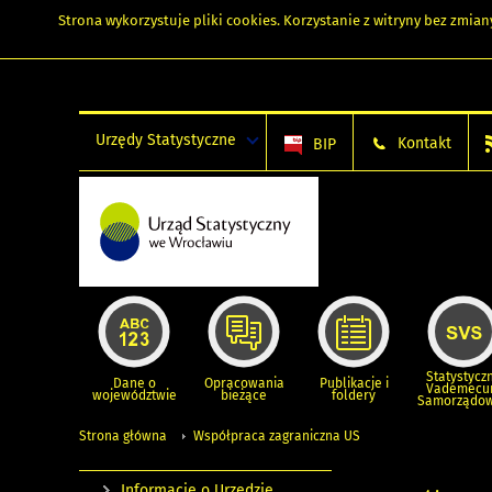
Strona wykorzystuje
pliki cookies
. Korzystanie z witryny bez zmi
Urzędy Statystyczne
Kontakt
BIP
Statystycz
Dane o
Opracowania
Publikacje i
Vademec
województwie
bieżące
foldery
Samorządo
Strona główna
Współpraca zagraniczna US
Informacje o Urzędzie