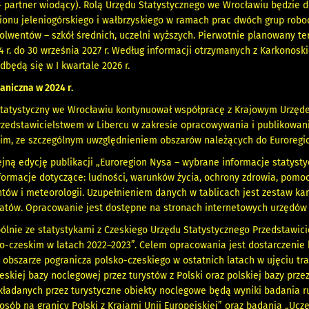
 partner wiodący). Rolą Urzędu Statystycznego we Wrocławiu będzie d
ionu jeleniogórskiego i wałbrzyskiego w ramach prac dwóch grup robocz
olwentów – szkół średnich, uczelni wyższych. Pierwotnie planowany te
4 r. do 30 września 2027 r. Według informacji otrzymanych z Karkonos
dbędą się w I kwartale 2026 r.
niczna w 2024 r.
 Statystyczny we Wrocławiu kontynuował współpracę z Krajowym Urzę
zedstawicielstwem w Libercu w zakresie opracowywania i publikowania
im, ze szczególnym uwzględnieniem obszarów należących do Euroregi
ną edycję publikacji „Euroregion Nysa – wybrane informacje statysty
ormacje dotyczące: ludności, warunków życia, ochrony zdrowia, pomocy
tów i meteorologii. Uzupełnieniem danych w tablicach jest zestaw k
atów. Opracowanie jest dostępne na stronach internetowych urzędów 
nie ze statystykami z Czeskiego Urzędu Statystycznego Przedstawicie
o-czeskim w latach 2022–2023”. Celem opracowania jest dostarczenie 
 obszarze pogranicza polsko-czeskiego w ostatnich latach w ujęciu t
eskiej bazy noclegowej przez turystów z Polski oraz polskiej bazy pr
ładanych przez turystyczne obiekty noclegowe będą wyniki badania ru
osób na granicy Polski z Krajami Unii Europejskiej” oraz badania „Uc