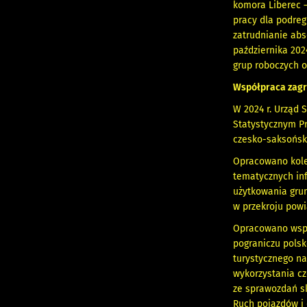
komora Liberec –
pracy dla podreg
zatrudnianie abs
października 202
grup roboczych o
Współpraca zagra
W 2024 r. Urząd
Statystycznym Pr
czesko-saksońsk
Opracowano kolej
tematycznych inf
użytkowania grun
w przekroju powi
Opracowano wspól
pograniczu polsk
turystycznego na
wykorzystania cz
ze sprawozdań sk
Ruch pojazdów i 