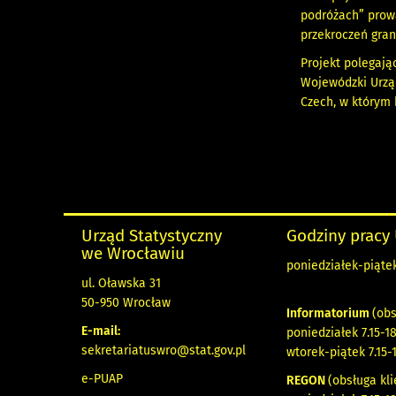
podróżach” prowa
przekroczeń gran
Projekt polegają
Wojewódzki Urzą
Czech, w którym 
Urząd Statystyczny
Godziny pracy
we Wrocławiu
poniedziałek-piątek 
ul. Oławska 31
50-950 Wrocław
Informatorium
(obs
E-mail:
poniedziałek 7.15-18
sekretariatuswro@stat.gov.pl
wtorek-piątek 7.15-
e-PUAP
REGON
(obsługa kli