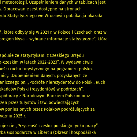
i meteorologii. Uzupełnieniem danych w tablicach jest
w. Opracowanie jest dostępne na stronach
zędu Statystycznego we Wrocławiu publikacja ukazała
które odbyły się w 2021 r. w Polsce i Czechach oraz w
roregion Nysa – wybrane informacje statystyczne”, która
pólnie ze statystykami z Czeskiego Urzędu
sko-czeskim w latach 2022–2023”. W wydawnictwie
ności ruchu turystycznego na pograniczu polsko-
ranicy. Uzupełnieniem danych, pozyskanych ze
anicznego pn. „Podróże nierezydentów do Polski. Ruch
szkańców Polski (rezydentów) w podróżach”,
współpracy z Narodowym Bankiem Polskim oraz
czeń przez turystów i tzw. odwiedzających
ków poniesionych przez Polaków podróżujących za
yczniu 2025 r.
ojekcie „Przyszłość czesko-polskiego rynku pracy”.
Izba Gospodarcza w Libercu (Okresní hospodářská