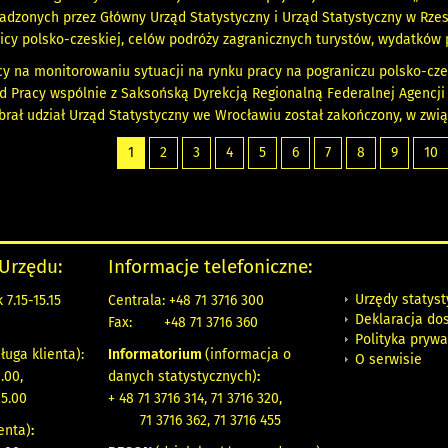
dzonych przez Główny Urząd Statystyczny i Urząd Statystyczny w Rzesz
icy polsko-czeskiej, celów podróży zagranicznych turystów, wydatków 
cy na monitorowaniu sytuacji na rynku pracy na pograniczu polsko-cz
d Pracy wspólnie z Saksońską Dyrekcją Regionalną Federalnej Agencji
brał udział Urząd Statystyczny we Wrocławiu został zakończony, w zwią
1
2
3
4
5
6
7
8
9
10
 Urzędu:
Informacje telefoniczne:
Urzędy statys
7.15-15.15
Centrala: +48 71 3716 300
Deklaracja do
Fax:
+48 71 3716 360
Polityka prywa
ługa klienta):
Informatorium
(informacja o
O serwisie
.00,
danych statystycznych)
:
15.00
+ 48 71 3716 314, 71 3716 320,
71 3716 362, 71 3716 455
enta)
: