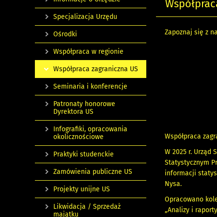
Współprac
Specjalizacja Urzędu
Zapoznaj się z 
Ośrodki
Współpraca w regionie
Współpraca zagraniczna US
Seminaria i konferencje
Patronaty honorowe
Dyrektora US
Infografiki, opracowania
Współpraca zagra
okolicznościowe
W 2025 r. Urząd
Praktyki studenckie
Statystycznym P
Zamówienia publiczne US
informacji stat
Nysa.
Projekty unijne US
Opracowano kolej
Likwidacja / Sprzedaż
„Analizy i rapor
majątku