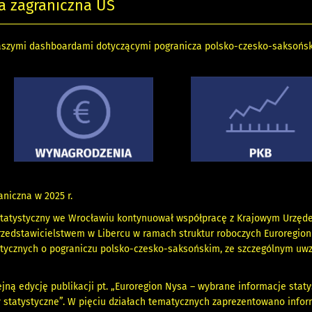
a zagraniczna US
naszymi dashboardami dotyczącymi pogranicza polsko-czesko-saksońsk
niczna w 2025 r.
 Statystyczny we Wrocławiu kontynuował współpracę z Krajowym Urzęd
rzedstawicielstwem w Libercu w ramach struktur roboczych Euroregio
ystycznych o pograniczu polsko-czesko-saksońskim, ze szczególnym u
ną edycję publikacji pt. „Euroregion Nysa – wybrane informacje staty
ty statystyczne”. W pięciu działach tematycznych zaprezentowano info