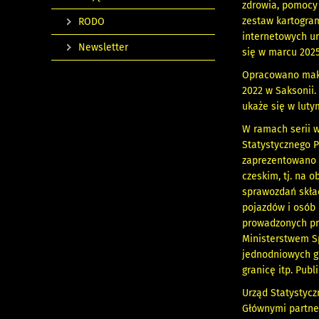
zdrowia, pomocy 
zestaw kartogra
RODO
internetowych ur
Newsletter
się w marcu 2025
Opracowano makie
2022 w Saksonii.
ukaże się w lutym
W ramach serii w
Statystycznego P
zaprezentowano d
czeskim, tj. na 
sprawozdań skład
pojazdów i osób 
prowadzonych pr
Ministerstwem Sp
jednodniowych gr
granicę itp. Pub
Urząd Statystycz
Głównymi partne