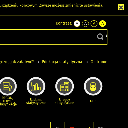
m urządzeniu końcowym. Zawsze możesz zmienić te ustawienia.
Kontrast:
A
A
A
A
kontrast
kontrast
kontrast
kontrast
domyślny
biały
żółty
czarny
tekst
tekst
tekst
na
na
na
czarnym
czarnym
żółtym
gdzie, jak załatwić?
Edukacja statystyczna
O stronie
REGON,
Badania
Urzędy
TERYT,
GUS
statystyczne
statystyczne
lasyfikacje