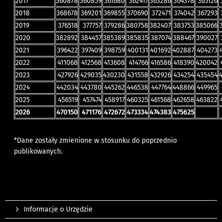
2017
360878
360859
361680
362417
363286
364378
365126
2018
368678
369201
369855
370690
372471
374042
367293
2019
376518
377757
379286
380758
382407
383753
385066
2020
382892
384457
385389
385835
387074
388467
390027
2021
396422
397409
398759
400131
401692
402887
404273
2022
411068
412568
413608
414766
416586
418390
420042
2023
427926
429035
430230
431558
432926
434254
435454
2024
442034
443780
445262
446538
447764
448866
449965
2025
​456519
457474
458917
460325
461568
462658
463822
2026
470150
471176
472672
473334
474383
475625
*Dane zostały zmienione w stosunku do poprzednio
publikowanych.
Informacje o Urzędzie