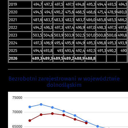
2019
494,7
497,3
497,5
497,1
494,8
495,3
494,4
493,5
494,1
2020
494,5
494,1
490,2
475,6
468,5
468,6
475,4
478,9
480,0
2021
481,6
483,7
483,3
482,1
483,7
486,0
485,8
485,5
486,2
2022
494,2
496,3
497,3
497,4
496,9
497,0
498,3
497,5
497,6
2023
503,5
504,6
503,9
503,9
502,5
501,0
500,8
500,6
499,8
2024
497,3
496,9
495,4
495,9
494,9
495,3
496,8
495,3
493,9
2025
494,4
493,8
493
493,4
492,4
492,5
491,3
490,2
490
2026
489,3
489,3
489,5
489,2
488,9
488,8
Bezrobotni zarejestrowani w województwie
dolnośląskim