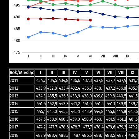
Rok/Miesiąc
I
II
III
IV
V
VI
VII
VIII
IX
2011
434,7
434,5
434,8
436,6
437,3
437,8
437,7
437,9
431,7
2012
433,9
432,8
433,4
432,4
436,3
438,1
437,2
436,8
435,7
2013
434,3
435,5
436,5
438,9
438,9
439,8
439,8
440,5
441,5
2014
441,6
442,9
443,3
441,2
441,0
441,5
441,1
439,8
439,7
2015
445,1
445,0
445,5
445,1
443,9
444,8
445,6
444,8
445,6
2016
457,5
458,9
460,3
459,0
458,9
460,1
461,5
461,2
461,5
2017
474,2
477,7
478,6
478,7
477,7
478,4
479,6
479,3
479,2
2018
487,9
488,4
488,7
487
486,5
488,1
488,5
487,7
486,1