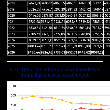
2018
4623,91
4605,91
4860,65
4866,15
4768,53
5361,13
485
2019
5024,65
4964,51
5203,29
5281,82
5162,92
5616,19
527
2020
5444,56
5379,87
5573,15
5440,89
5257,32
5868,80
556
2021
5722,68
5684,40
5938,21
6035,47
5819,52
6585,19
611
2022
6330,64
6421,56
6710,64
6840,26
6644,14
7603,26
696
2023
7205,65
7372,38
7627,68
7631,99
7464,68
7754,27
834
2024
8139,62
8213,11
8551,78
8471,57
8434,56
9049,54
855
2025
8803,24
​8750,29
9151,43
9139,91
8956,88
9921,65
910
2026
9430,44
9224,42
9738,01
9752,03
9443,62
10581,22
Przeciętne zatrudnienie w województwie
dolnośląskim w tysiącach osób