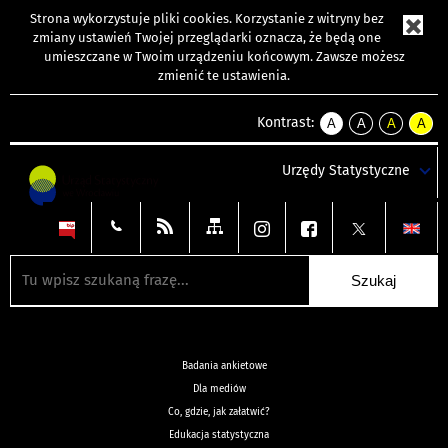
Strona wykorzystuje
pliki cookies
. Korzystanie z witryny bez
zmiany ustawień Twojej przeglądarki oznacza, że będą one
umieszczane w Twoim urządzeniu końcowym. Zawsze możesz
zmienić te ustawienia.
Kontrast:
A
A
A
A
kontrast
kontrast
kontrast
kontra
domyślny
biały
żółty
czarny
Urzędy Statystyczne
tekst
tekst
tekst
na
na
na
czarnym
czarnym
żółtym
Badania ankietowe
Dla mediów
Co, gdzie, jak załatwić?
Edukacja statystyczna