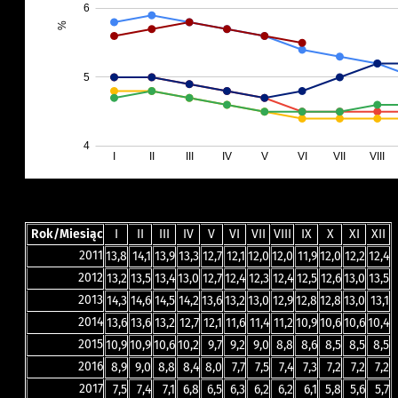
Rok/Miesiąc
I
II
III
IV
V
VI
VII
VIII
IX
X
XI
XII
2011
13,8
14,1
13,9
13,3
12,7
12,1
12,0
12,0
11,9
12,0
12,2
12,4
2012
13,2
13,5
13,4
13,0
12,7
12,4
12,3
12,4
12,5
12,6
13,0
13,5
2013
14,3
14,6
14,5
14,2
13,6
13,2
13,0
12,9
12,8
12,8
13,0
13,1
2014
13,6
13,6
13,2
12,7
12,1
11,6
11,4
11,2
10,9
10,6
10,6
10,4
2015
10,9
10,9
10,6
10,2
9,7
9,2
9,0
8,8
8,6
8,5
8,5
8,5
2016
8,9
9,0
8,8
8,4
8,0
7,7
7,5
7,4
7,3
7,2
7,2
7,2
2017
7,5
7,4
7,1
6,8
6,5
6,3
6,2
6,2
6,1
5,8
5,6
5,7