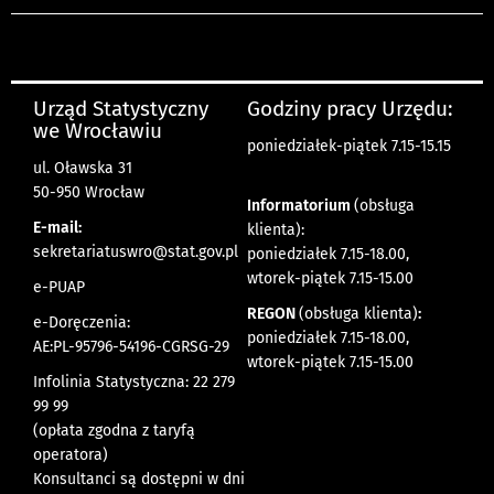
Urząd Statystyczny
Godziny pracy Urzędu:
we Wrocławiu
poniedziałek-piątek 7.15-15.15
ul. Oławska 31
50-950 Wrocław
Informatorium
(obsługa
E-mail:
klienta):
sekretariatuswro@stat.gov.pl
poniedziałek 7.15-18.00,
wtorek-piątek 7.15-15.00
e-PUAP
REGON
(obsługa klienta)
:
e-Doręczenia:
poniedziałek 7.15-18.00,
AE:PL-95796-54196-CGRSG-29
wtorek-piątek 7.15-15.00
Infolinia Statystyczna: 22 279
99 99
(opłata zgodna z taryfą
operatora)
Konsultanci są dostępni w dni