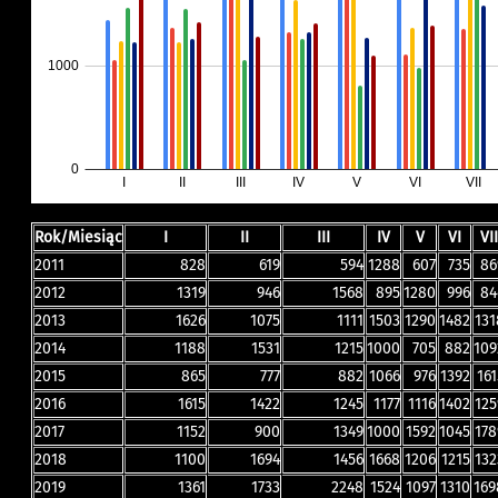
Rok/Miesiąc
I
II
III
IV
V
VI
VI
2011
828
619
594
1288
607
735
86
2012
1319
946
1568
895
1280
996
84
2013
1626
1075
1111
1503
1290
1482
131
2014
1188
1531
1215
1000
705
882
109
2015
865
777
882
1066
976
1392
161
2016
1615
1422
1245
1177
1116
1402
125
2017
1152
900
1349
1000
1592
1045
178
2018
1100
1694
1456
1668
1206
1215
132
2019
1361
1733
2248
1524
1097
1310
169