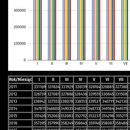
Rok/Miesiąc
I
II
III
IV
V
VI
VII
2011
331169
331634
331929
326139
326164
326885
327360
2012
326739
327081
327866
328436
329551
330645
331508
2013
336942
337553
338078
338513
339527
340711
342130
2014
347811
348600
349035
348393
348733
349184
349315
2015
351426
352063
352083
352792
353237
354296
355211
2016
357395
357990
358249
358640
359746
358087
358486