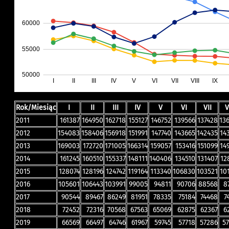
Rok/Miesiąc
I
II
III
IV
V
VI
VII
V
2011
161387
164950
162718
155127
146752
139566
137428
13
2012
154083
158406
156918
151991
147740
143665
142435
14
2013
169003
172720
171005
166314
159057
153416
151099
14
2014
161245
160510
155337
148111
140406
134510
131407
12
2015
128074
128196
124742
119164
113340
106830
103521
10
2016
105601
106443
103991
99005
94811
90706
88568
8
2017
90544
89467
86249
81951
78335
75184
74468
7
2018
72452
72316
70568
67563
65069
62875
62367
6
2019
66569
66497
64746
61967
59745
57718
57286
5