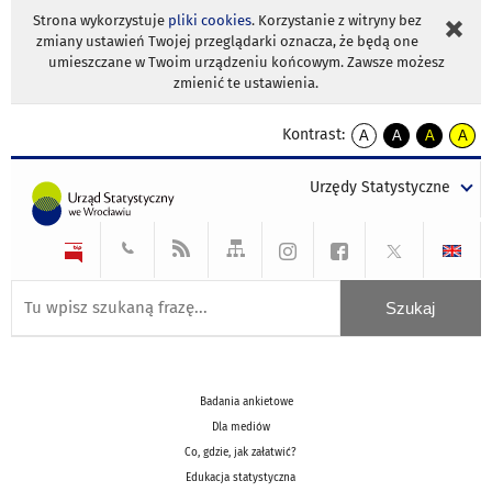
Strona wykorzystuje
pliki cookies
. Korzystanie z witryny bez
zmiany ustawień Twojej przeglądarki oznacza, że będą one
umieszczane w Twoim urządzeniu końcowym. Zawsze możesz
zmienić te ustawienia.
Kontrast:
A
A
A
A
kontrast
kontrast
kontrast
kontra
domyślny
biały
żółty
czarny
Urzędy Statystyczne
tekst
tekst
tekst
na
na
na
czarnym
czarnym
żółtym
Badania ankietowe
Dla mediów
Co, gdzie, jak załatwić?
Edukacja statystyczna