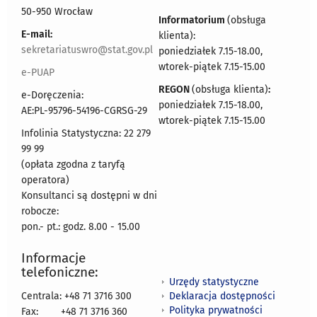
50-950 Wrocław
Informatorium
(obsługa
E-mail:
klienta):
sekretariatuswro@stat.gov.pl
poniedziałek 7.15-18.00,
wtorek-piątek 7.15-15.00
e-PUAP
REGON
(obsługa klienta)
:
e-Doręczenia:
poniedziałek 7.15-18.00,
AE:PL-95796-54196-CGRSG-29
wtorek-piątek 7.15-15.00
Infolinia Statystyczna: 22 279
99 99
(opłata zgodna z taryfą
operatora)
Konsultanci są dostępni w dni
robocze:
pon.- pt.: godz. 8.00 - 15.00
Informacje
telefoniczne:
Urzędy statystyczne
Deklaracja dostępności
Centrala: +48 71 3716 300
Polityka prywatności
Fax:
+48 71 3716 360