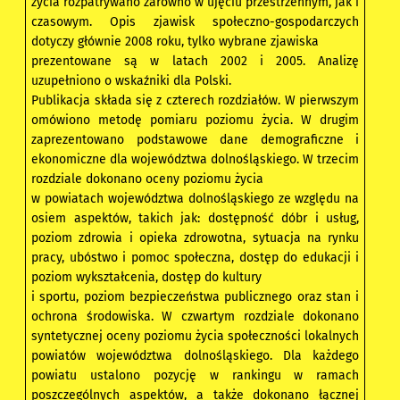
życia rozpatrywano zarówno w ujęciu przestrzennym, jak i
czasowym. Opis zjawisk społeczno-gospodarczych
dotyczy głównie 2008 roku, tylko wybrane zjawiska
prezentowane są w latach 2002 i 2005. Analizę
uzupełniono o wskaźniki dla Polski.
Publikacja składa się z czterech rozdziałów. W pierwszym
omówiono metodę pomiaru poziomu życia. W drugim
zaprezentowano podstawowe dane demograficzne i
ekonomiczne dla województwa dolnośląskiego. W trzecim
rozdziale dokonano oceny poziomu życia
w powiatach województwa dolnośląskiego ze względu na
osiem aspektów, takich jak: dostępność dóbr i usług,
poziom zdrowia i opieka zdrowotna, sytuacja na rynku
pracy, ubóstwo i pomoc społeczna, dostęp do edukacji i
poziom wykształcenia, dostęp do kultury
i sportu, poziom bezpieczeństwa publicznego oraz stan i
ochrona środowiska. W czwartym rozdziale dokonano
syntetycznej oceny poziomu życia społeczności lokalnych
powiatów województwa dolnośląskiego. Dla każdego
powiatu ustalono pozycję w rankingu w ramach
poszczególnych aspektów, a także dokonano łącznej