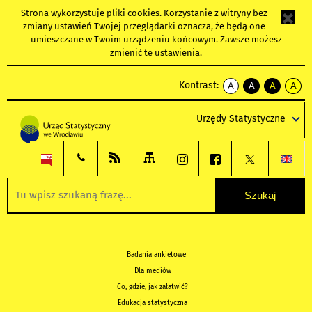
Strona wykorzystuje
pliki cookies
. Korzystanie z witryny bez
zmiany ustawień Twojej przeglądarki oznacza, że będą one
umieszczane w Twoim urządzeniu końcowym. Zawsze możesz
zmienić te ustawienia.
Kontrast:
A
A
A
A
kontrast
kontrast
kontrast
kontra
domyślny
biały
żółty
czarny
Urzędy Statystyczne
tekst
tekst
tekst
na
na
na
czarnym
czarnym
żółtym
Badania ankietowe
Dla mediów
Co, gdzie, jak załatwić?
Edukacja statystyczna