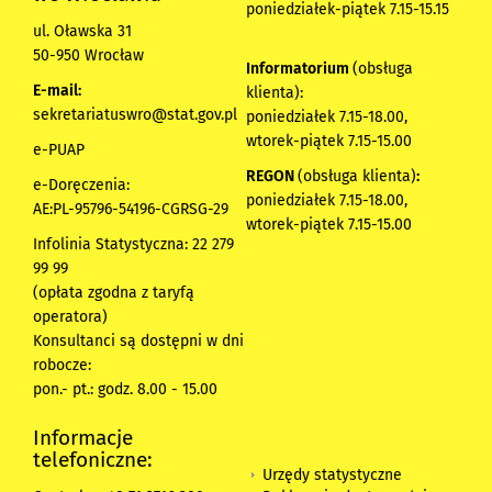
poniedziałek-piątek 7.15-15.15
ul. Oławska 31
50-950 Wrocław
Informatorium
(obsługa
E-mail:
klienta):
sekretariatuswro@stat.gov.pl
poniedziałek 7.15-18.00,
wtorek-piątek 7.15-15.00
e-PUAP
REGON
(obsługa klienta)
:
e-Doręczenia:
poniedziałek 7.15-18.00,
AE:PL-95796-54196-CGRSG-29
wtorek-piątek 7.15-15.00
Infolinia Statystyczna: 22 279
99 99
(opłata zgodna z taryfą
operatora)
Konsultanci są dostępni w dni
robocze:
pon.- pt.: godz. 8.00 - 15.00
Informacje
telefoniczne:
Urzędy statystyczne