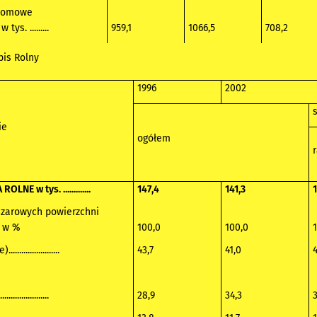
domowe
ys. .........
959,1
1066,5
708,2
pis Rolny
1996
2002
ie
ogółem
E w tys. .............
147,4
141,3
1
szarowych powierzchni
h w %
100,0
100,0
...................
43,7
41,0
4
......................
28,9
34,3
3