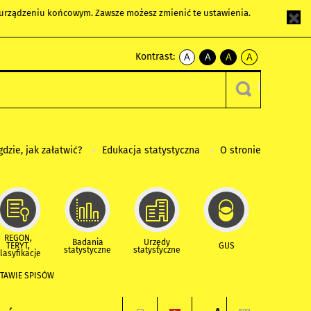
m urządzeniu końcowym. Zawsze możesz zmienić te ustawienia.
Kontrast:
A
A
A
A
kontrast
kontrast
kontrast
kontrast
domyślny
biały
żółty
czarny
tekst
tekst
tekst
na
na
na
czarnym
czarnym
żółtym
gdzie, jak załatwić?
Edukacja statystyczna
O stronie
REGON,
Badania
Urzędy
TERYT,
GUS
statystyczne
statystyczne
lasyfikacje
TAWIE SPISÓW