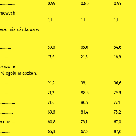
...........
0,99
0,85
0,99
omowych
..........
1,1
1,1
1,1
erzchnia użytkowa w
........
59,6
65,6
54,6
........
17,6
21,3
16,9
osażone
w % ogółu mieszkań:
.............
91,2
98,1
96,6
..............
71,2
88,5
79,9
..............
71,6
86,9
77,1
..........
69,6
81,4
75,2
ie.........
60,8
76,1
67,0
.........
65,3
67,5
87,0