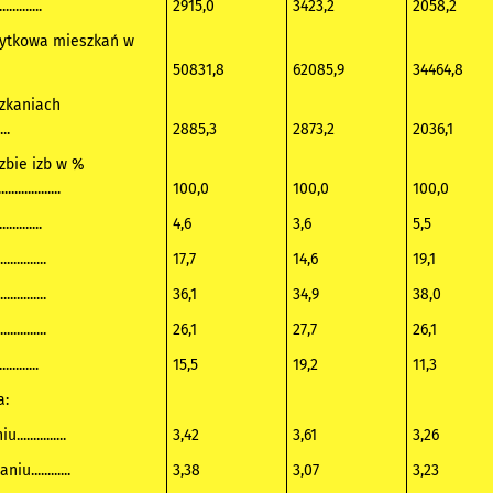
..........
2915,0
3423,2
2058,2
żytkowa mieszkań w
50831,8
62085,9
34464,8
zkaniach
...
2885,3
2873,2
2036,1
zbie izb w %
...............
100,0
100,0
100,0
.............
4,6
3,6
5,5
..............
17,7
14,6
19,1
..............
36,1
34,9
38,0
..............
26,1
27,7
26,1
..........
15,5
19,2
11,3
a:
.............
3,42
3,61
3,26
............
3,38
3,07
3,23