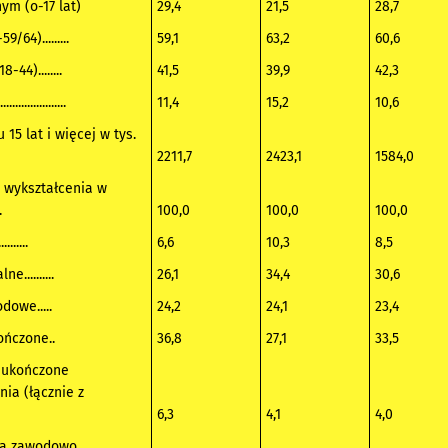
ym (o-17 lat)
29,4
21,5
28,7
/64).........
59,1
63,2
60,6
44)........
41,5
39,9
42,3
...............
11,4
15,2
10,6
15 lat i więcej w tys.
2211,7
2423,1
1584,0
 wykształcenia w
.
100,0
100,0
100,0
........
6,6
10,3
8,5
e..........
26,1
34,4
30,6
dowe.....
24,2
24,1
23,4
ńczone..
36,8
27,1
33,5
eukończone
nia (łącznie z
6,3
4,1
4,0
na zawodowo