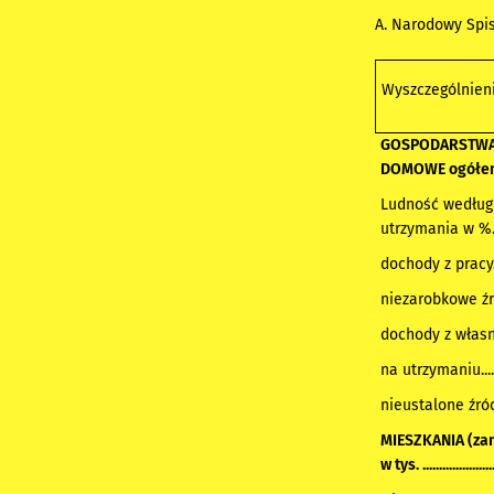
A. Narodowy Spis
Wyszczególnien
GOSPODARSTW
DOMOWE ogółem
Ludność według
utrzymania w %....
dochody z pracy......
niezarobkowe źródł
dochody z własnośc
na utrzymaniu.........
nieustalone źródło..
MIESZKANIA (za
w tys. ......................