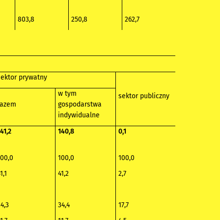
803,8
250,8
262,7
sektor prywatny
w tym
sektor publiczny
razem
gospodarstwa
indywidualne
41,2
140,8
0,1
100,0
100,0
100,0
1,1
41,2
2,7
4,3
34,4
17,7