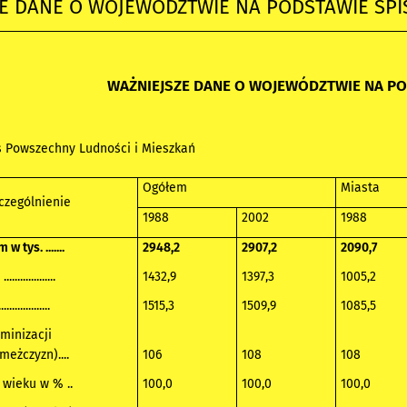
ZE DANE O WOJEWÓDZTWIE NA PODSTAWIE SP
WAŻNIEJSZE DANE O WOJEWÓDZTWIE NA P
s Powszechny Ludności i Mieszkań
Ogółem
Miasta
czególnienie
1988
2002
1988
tys. .......
2948,2
2907,2
2090,7
..............
1432,9
1397,3
1005,2
.............
1515,3
1509,9
1085,5
minizacji
meżczyzn)....
106
108
108
wieku w % ..
100,0
100,0
100,0