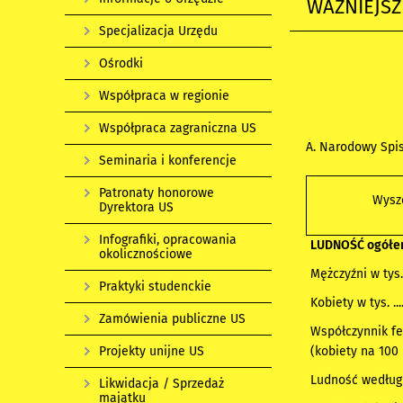
WAŻNIEJS
Specjalizacja Urzędu
Ośrodki
Współpraca w regionie
Współpraca zagraniczna US
A. Narodowy Spi
Seminaria i konferencje
Patronaty honorowe
Wysz
Dyrektora US
Infografiki, opracowania
LUDNOŚĆ ogółem w 
okolicznościowe
Mężczyźni w tys. .....
Praktyki studenckie
Kobiety w tys. .........
Zamówienia publiczne US
Współczynnik fe
Projekty unijne US
(kobiety na 100 
Ludność według 
Likwidacja / Sprzedaż
majątku