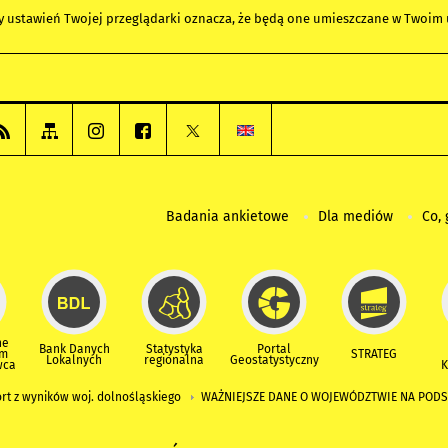
any ustawień Twojej przeglądarki oznacza, że będą one umieszczane w Twoi
Badania ankietowe
Dla mediów
Co, 
ne
Bank Danych
Statystyka
Portal
um
STRATEG
Lokalnych
regionalna
Geostatystyczny
wca
K
rt z wyników woj. dolnośląskiego
WAŻNIEJSZE DANE O WOJEWÓDZTWIE NA PODS