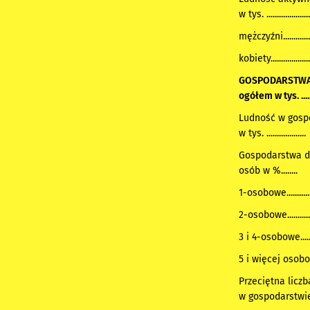
w tys. .....................
mężczyźni.................
kobiety.....................
GOSPODARSTW
ogółem w tys. .........
Ludność w gos
w tys. ...................
Gospodarstwa d
osób w %........
1-osobowe..............
2-osobowe..............
3 i 4-osobowe.........
5 i więcej osobowe.
Przeciętna licz
w gospodarstw