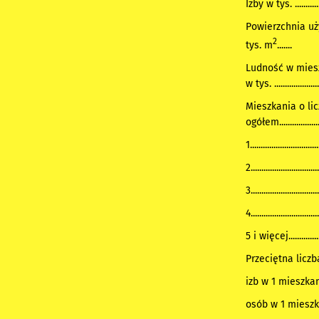
Izby w tys. ..............
Powierzchnia u
2
tys. m
.......
Ludność w mies
w tys. .....................
Mieszkania o lic
ogółem......................
1................................
2................................
3................................
4................................
5 i więcej................
Przeciętna liczb
izb w 1 mieszkaniu..
osób w 1 mieszkaniu