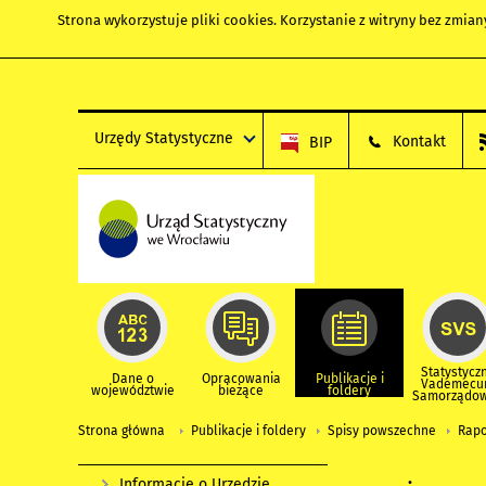
Strona wykorzystuje
pliki cookies
. Korzystanie z witryny bez zmi
Urzędy Statystyczne
Kontakt
BIP
Statystycz
Dane o
Opracowania
Publikacje i
Vademec
województwie
bieżące
foldery
Samorządo
Strona główna
Publikacje i foldery
Spisy powszechne
Rapo
Informacje o Urzędzie