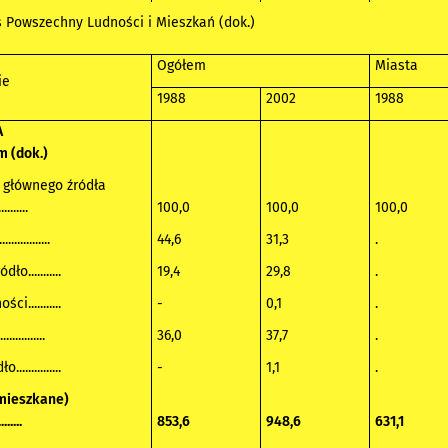
 Powszechny Ludności i Mieszkań (dok.)
Ogółem
Miasta
ie
1988
2002
1988
A
 (dok.)
 głównego źródła
......
100,0
100,0
100,0
...........
44,6
31,3
.
o...........
19,4
29,8
.
i...........
-
0,1
.
..........
36,0
37,7
.
.............
-
1,1
.
mieszkane)
.......
853,6
948,6
631,1