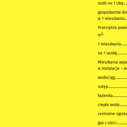
osób na 1 izbę.........
gospodarstw d
w 1 mieszkaniu.......
Przeciętna powi
2
m
:
1 mieszkania...........
na 1 osobę..............
Mieszkania wyp
w instalacje – 
wodociąg..................
ustęp........................
łazienka...................
ciepła woda.............
centralne ogrzewan
gaz z sieci...............