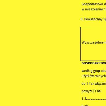
Gospodarstwa 
w mieszkaniach w t
B. Powszechny S
Wyszczególnien
GOSPODARSTWA ROLN
według grup ob
użytków rolnyc
do 1 ha (włącznie).....
powyżej 1 ha:
1-5.............................