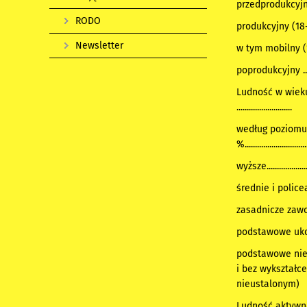
przedprodukcyjn
RODO
produkcyjny (18-59
Newsletter
w tym mobilny (18-
poprodukcyjny .........
Ludność w wieku 
...........................
według poziomu
%..............................
wyższe.....................
średnie i policealn
zasadnicze zawo
podstawowe uko
podstawowe ni
i bez wykształce
nieustalonym)
Ludność aktyw