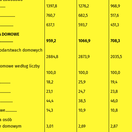
......
1397,8
1276,2
968,9
.............
760,7
682,5
517,6
.............
637,1
593,7
451,3
A DOMOWE
..........
959,2
1066,9
708,3
podarstwach domowych
2884,8
2873,9
2035,5
omowe według liczby
100,0
100,0
100,0
.........
18,2
25,9
19,4
.........
23,1
24,7
23,8
..........
44,4
38,5
46,0
............
14,3
10,9
10,8
ba osób
ie domowym
3,01
2,69
2,87