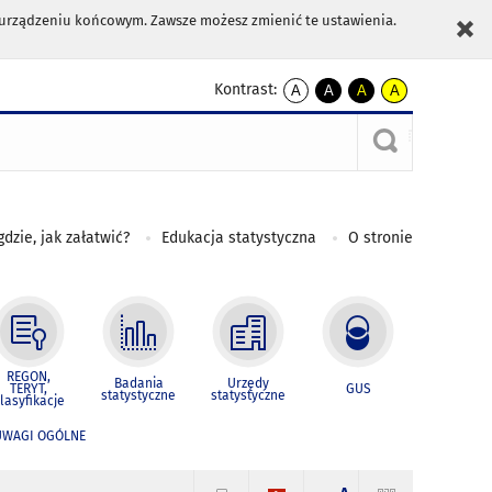
m urządzeniu końcowym. Zawsze możesz zmienić te ustawienia.
Kontrast:
A
A
A
A
kontrast
kontrast
kontrast
kontrast
domyślny
biały
żółty
czarny
tekst
tekst
tekst
na
na
na
czarnym
czarnym
żółtym
gdzie, jak załatwić?
Edukacja statystyczna
O stronie
REGON,
Badania
Urzędy
TERYT,
GUS
statystyczne
statystyczne
lasyfikacje
UWAGI OGÓLNE