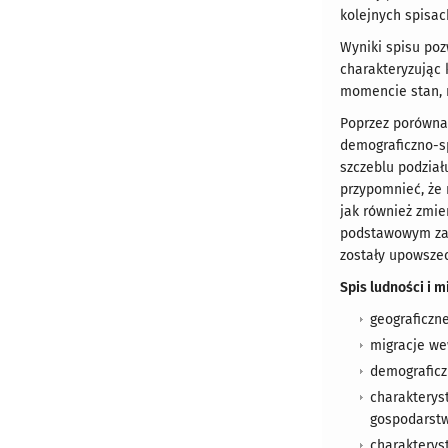
kolejnych spisac
Wyniki spisu poz
charakteryzując 
momencie stan, r
Poprzez porównan
demograficzno-s
szczeblu podział
przypomnieć, że 
jak również zmie
podstawowym zakr
zostały upowszec
Spis ludności i 
geograficzn
migracje we
demograficzn
charakterys
gospodarstw
charakterys