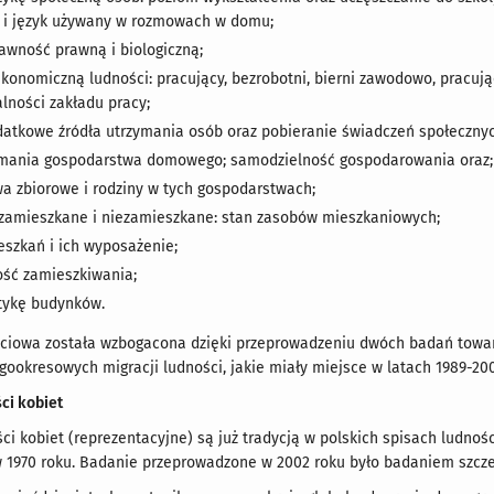
 i język używany w rozmowach w domu;
awność prawną i biologiczną;
konomiczną ludności: pracujący, bezrobotni, bierni zawodowo, pracuj
alności zakładu pracy;
datkowe źródła utrzymania osób oraz pobieranie świadczeń społecznyc
ymania gospodarstwa domowego; samodzielność gospodarowania oraz;
a zbiorowe i rodziny w tych gospodarstwach;
zamieszkane i niezamieszkane: stan zasobów mieszkaniowych;
eszkań i ich wyposażenie;
ść zamieszkiwania;
tykę budynków.
ciowa została wzbogacona dzięki przeprowadzeniu dwóch badań towarz
gookresowych migracji ludności, jakie miały miejsce w latach 1989-20
ci kobiet
ci kobiet (reprezentacyjne) są już tradycją w polskich spisach ludnoś
 w 1970 roku. Badanie przeprowadzone w 2002 roku było badaniem szc