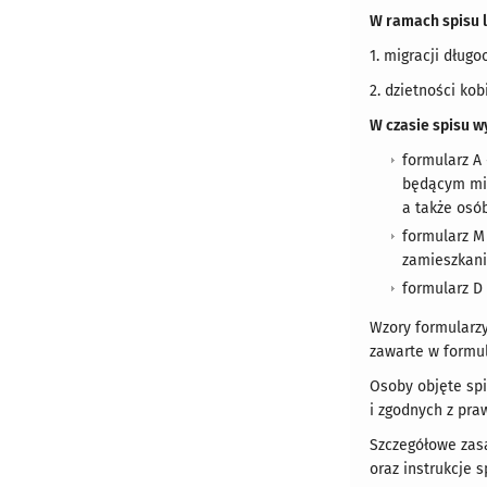
W ramach spisu 
1. migracji dług
2. dzietności kob
W czasie spisu w
formularz A
będącym mie
a także osó
formularz M
zamieszkania
formularz D
Wzory formularzy
zawarte w formul
Osoby objęte sp
i zgodnych z pr
Szczegółowe zasa
oraz instrukcje 