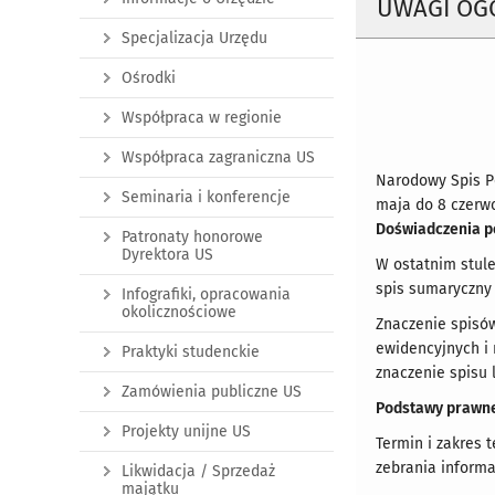
UWAGI OG
Specjalizacja Urzędu
Ośrodki
Współpraca w regionie
Współpraca zagraniczna US
Narodowy Spis P
Seminaria i konferencje
maja do 8 czerwc
Doświadczenia p
Patronaty honorowe
Dyrektora US
W ostatnim stule
spis sumaryczny w
Infografiki, opracowania
okolicznościowe
Znaczenie spisów
ewidencyjnych i 
Praktyki studenckie
znaczenie spisu 
Zamówienia publiczne US
Podstawy prawne,
Projekty unijne US
Termin i zakres 
zebrania informa
Likwidacja / Sprzedaż
majątku