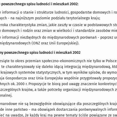
 powszechnego spisu ludności i mieszkań 2002:
e informacji o stanie i strukturze ludności, gospodarstw domowych i r
ych - na najniższym poziomie podziału terytorialnego kraju;
eroka charakterystyka zmian, jakie zaszły w czasie w podstawowych s
 domowych i rodzin oraz zmian w wielkości i standardzie zasobów mi
e informacji niezbędnych do międzynarodowych porównań - poprzez u
 międzynarodowych (ONZ oraz Unii Europejskiej).
ny powszechnego spisu ludności i mieszkań 2002
esiąte to okres przemian społeczno-ekonomicznych nie tylko w Polsce,
 te charakteryzowały się daleko idącą integracją międzynarodową, któ
krajowych systemów statystycznych, w tym wyników spisów, do wymo
sja Gospodarcza oraz Unia Europejska wspólnie przygotowały propo
nych ok. 2000 r. Propozycje te biorą pod uwagę znaczenie konkretnyc
zczególnych krajów, a także potrzeby organizacji międzynarodowych z
onalnej.
narodowe nie są bezwzględnie obowiązujące dla poszczególnych krajów,
żde inne państwo - ma obowiązek dostarczania porównywalnych infor
ieć na uwadze, że każdy kraj ma pewne tematy ściśle powiązane ze sw