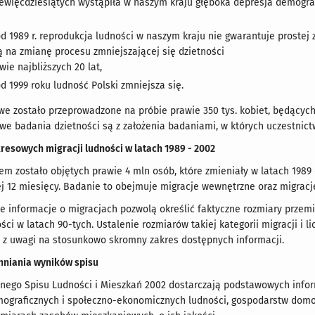
iewięćdziesiątych wystąpiła w naszym kraju głęboka depresja demogra
d 1989 r. reprodukcja ludności w naszym kraju nie gwarantuje prostej
ą na zmianę procesu zmniejszającej się dzietności
ie najbliższych 20 lat,
d 1999 roku ludność Polski zmniejsza się.
e zostało przeprowadzone na próbie prawie 350 tys. kobiet, będących 
owe badania dzietności są z założenia badaniami, w których uczestnict
esowych migracji ludności w latach 1989 - 2002
m zostało objętych prawie 4 mln osób, które zmieniały w latach 1989 
j 12 miesięcy. Badanie to obejmuje migracje wewnętrzne oraz migracje
e informacje o migracjach pozwolą określić faktyczne rozmiary przemie
ści w latach 90-tych. Ustalenie rozmiarów takiej kategorii migracji i 
 z uwagi na stosunkowo skromny zakres dostępnych informacji.
niania wyników spisu
ego Spisu Ludności i Mieszkań 2002 dostarczają podstawowych inform
emograficznych i społeczno-ekonomicznych ludności, gospodarstw domo