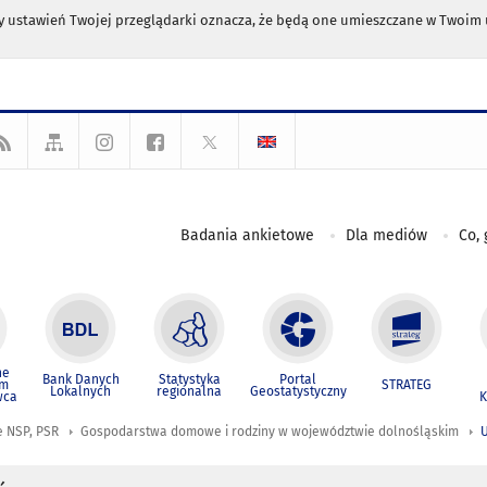
any ustawień Twojej przeglądarki oznacza, że będą one umieszczane w Twoi
Badania ankietowe
Dla mediów
Co, 
ne
Bank Danych
Statystyka
Portal
um
STRATEG
Lokalnych
regionalna
Geostatystyczny
wca
K
 NSP, PSR
Gospodarstwa domowe i rodziny w województwie dolnośląskim