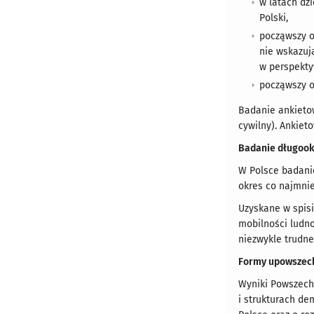
w latach dz
Polski,
począwszy o
nie wskazuj
w perspektyw
począwszy o
Badanie ankietow
cywilny). Ankiet
Badanie długookr
W Polsce badanie
okres co najmnie
Uzyskane w spisi
mobilności ludno
niezwykle trudne
Formy upowszech
Wyniki Powszechn
i strukturach d