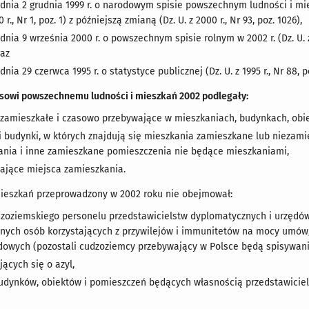
 dnia 2 grudnia 1999 r. o narodowym spisie powszechnym ludności i mi
0 r., Nr 1, poz. 1) z późniejszą zmianą (Dz. U. z 2000 r., Nr 93, poz. 1026),
dnia 9 września 2000 r. o powszechnym spisie rolnym w 2002 r. (Dz. U. z 
raz
dnia 29 czerwca 1995 r. o statystyce publicznej (Dz. U. z 1995 r., Nr 88,
owi powszechnemu ludności i mieszkań 2002 podlegały:
 zamieszkałe i czasowo przebywające w mieszkaniach, budynkach, obie
i budynki, w których znajdują się mieszkania zamieszkane lub niezam
nia i inne zamieszkane pomieszczenia nie będące mieszkaniami,
ające miejsca zamieszkania.
 mieszkań przeprowadzony w 2002 roku nie obejmował:
dzoziemskiego personelu przedstawicielstw dyplomatycznych i urzędów
nnych osób korzystających z przywilejów i immunitetów na mocy umów
owych (pozostali cudzoziemcy przebywający w Polsce będą spisywani
ących się o azyl,
udynków, obiektów i pomieszczeń będących własnością przedstawicie