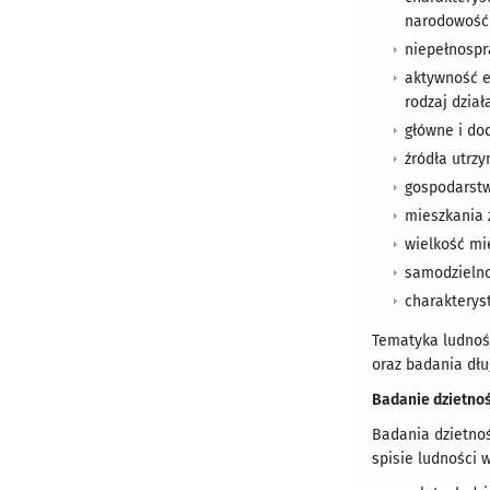
narodowość
niepełnospr
aktywność e
rodzaj dział
główne i do
źródła utrz
gospodarstw
mieszkania 
wielkość mi
samodzielno
charakterys
Tematyka ludnoś
oraz badania dłu
Badanie dzietnoś
Badania dzietnoś
spisie ludności