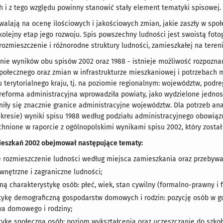
h i z tego względu powinny stanowić stały element tematyki spisowej.
walają na ocenę ilościowych i jakościowych zmian, jakie zaszły w spo
kolejny etap jego rozwoju. Spis powszechny ludności jest swoistą fot
ozmieszczenie i różnorodne struktury ludności, zamieszkałej na tereni
ie wyników obu spisów 2002 oraz 1988 - istnieje możliwość rozpozna
połecznego oraz zmian w infrastrukturze mieszkaniowej i potrzebach 
u terytorialnego kraju, tj. na poziomie regionalnym: województw, podr
reforma administracyjna wprowadziła powiaty, jako wydzielone jednostki 
niły się znacznie granice administracyjne województw. Dla potrzeb ana
esie) wyniki spisu 1988 według podziału administracyjnego obowiązu
hnione w raporcie z ogólnopolskimi wynikami spisu 2002, który zosta
mieszkań 2002 obejmował następujące tematy:
e rozmieszczenie ludności według miejsca zamieszkania oraz przebywa
wnętrzne i zagraniczne ludności;
ą charakterystykę osób: płeć, wiek, stan cywilny (formalno-prawny i f
tykę demograficzną gospodarstw domowych i rodzin: pozycję osób w go
a domowego i rodziny;
tykę społeczną osób: poziom wykształcenia oraz uczęszczanie do szkoł