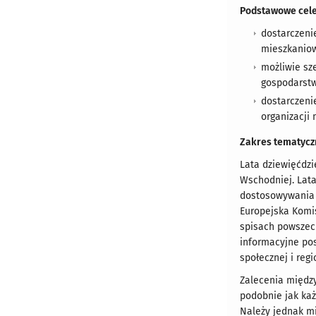
Podstawowe cele
dostarczeni
mieszkaniow
możliwie sz
gospodarstw
dostarczeni
organizacji
Zakres tematycz
Lata dziewięćdzi
Wschodniej. Lata
dostosowywania 
Europejska Komi
spisach powszech
informacyjne pos
społecznej i regi
Zalecenia między
podobnie jak ka
Należy jednak m