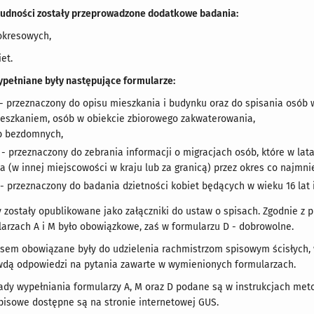
ludności zostały przeprowadzone dodatkowe badania:
ookresowych,
iet.
ypełniane były następujące formularze:
 - przeznaczony do opisu mieszkania i budynku oraz do spisania osób
szkaniem, osób w obiekcie zbiorowego zakwaterowania,
b bezdomnych,
 - przeznaczony do zebrania informacji o migracjach osób, które w l
 (w innej miejscowości w kraju lub za granicą) przez okres co najmnie
 - przeznaczony do badania dzietności kobiet będących w wieku 16 lat
 zostały opublikowane jako załączniki do ustaw o spisach. Zgodnie z 
arzach A i M było obowiązkowe, zaś w formularzu D - dobrowolne.
isem obowiązane były do udzielenia rachmistrzom spisowym ścisłych,
awdą odpowiedzi na pytania zawarte w wymienionych formularzach.
dy wypełniania formularzy A, M oraz D podane są w instrukcjach meto
spisowe dostępne są na stronie internetowej GUS.