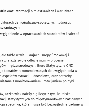
odzin oraz informacji o mieszkaniach i warunkach
trukturach demograficzno-społecznych ludności,
eszkaniowych;
względnienie w opracowaniach standardów i zaleceń
 ale także w wielu krajach Europy Środkowej i
ra znalazła swoje odbicie m.in. w procesie
gów międzynarodowych. Biuro Statystyczne ONZ,
zycje tematów rekomendowanych do uwzględnienia w
h aspektów sytuacji ludnościowej oraz potrzeby
wiązane z monitorowaniem i rozwijaniem polityki
 aczkolwiek należy się liczyć z tym, iż Polska -
macji statystycznych do międzynarodowych baz danych.
oją specyfiką, które muszą być bezwzględnie badane w