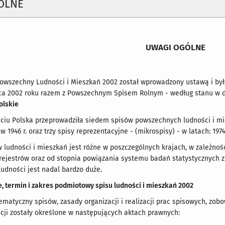
ÓLNE
UWAGI OGÓLNE
owszechny Ludności i Mieszkań 2002 został wprowadzony ustawą i był 
a 2002 roku razem z Powszechnym Spisem Rolnym - według stanu w dni
olskie
ciu Polska przeprowadziła siedem spisów powszechnych ludności i mieszk
 1946 r. oraz trzy spisy reprezentacyjne - (mikrospisy) - w latach: 1974,
 ludności i mieszkań jest różne w poszczególnych krajach, w zależn
rejestrów oraz od stopnia powiązania systemu badań statystycznych 
ludności jest nadal bardzo duże.
 termin i zakres podmiotowy spisu ludności i mieszkań 2002
tematyczny spisów, zasady organizacji i realizacji prac spisowych, zob
cji zostały określone w następujących aktach prawnych: