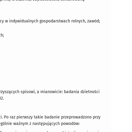
ący w indywidualnych gospodarstwach rolnych, zawód;
h;
yszących spisowi, a mianowicie: badania dzietności
02.
ci. Po raz pierwszy takie badanie przeprowadzono przy
zególnie ważnym z następujących powodów: