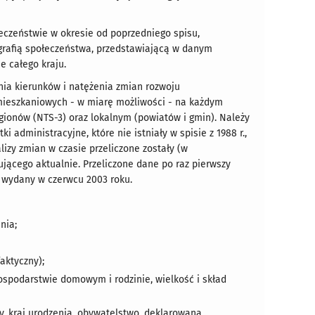
łeczeństwie w okresie od poprzedniego spisu,
ografią społeczeństwa, przedstawiającą w danym
e całego kraju.
nia kierunków i natężenia zmian rozwoju
mieszkaniowych - w miarę możliwości - na każdym
egionów (NTS-3) oraz lokalnym (powiatów i gmin). Należy
administracyjne, które nie istniały w spisie z 1988 r.,
lizy zmian w czasie przeliczone zostały (w
jącego aktualnie. Przeliczone dane po raz pierwszy
ł wydany w czerwcu 2003 roku.
nia;
aktyczny);
spodarstwie domowym i rodzinie, wielkość i skład
y, kraj urodzenia, obywatelstwo, deklarowaną