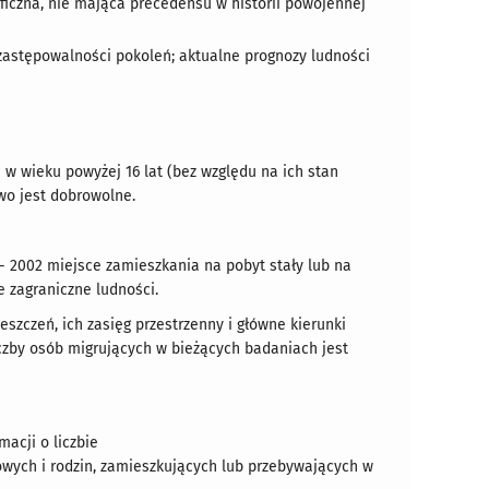
ficzna, nie mająca precedensu w historii powojennej
 zastępowalności pokoleń; aktualne prognozy ludności
w wieku powyżej 16 lat (bez względu na ich stan
wo jest dobrowolne.
- 2002 miejsce zamieszkania na pobyt stały lub na
 zagraniczne ludności.
szczeń, ich zasięg przestrzenny i główne kierunki
liczby osób migrujących w bieżących badaniach jest
acji o liczbie
wych i rodzin, zamieszkujących lub przebywających w