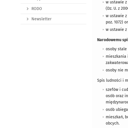
w ustawie z
(Dz. U. z 200
RODO
w ustawie z 
Newsletter
poz. 1072) o
w ustawie z 
Narodowemu spis
osoby stale
mieszkania 
zakwaterowa
osoby nie m
Spis ludności i
szefów i cu
osób oraz i
międzynarod
osób ubiegaj
mieszkań, b
obcych.