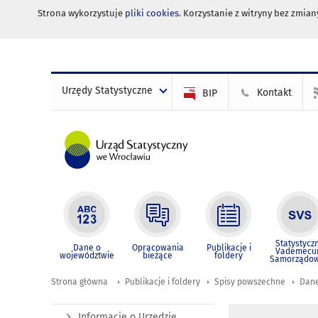
Strona wykorzystuje
pliki cookies
. Korzystanie z witryny bez zmi
Urzędy Statystyczne
Kontakt
BIP
Statystycz
Dane o
Opracowania
Publikacje i
Vademec
województwie
bieżące
foldery
Samorządo
Strona główna
Publikacje i foldery
Spisy powszechne
Dane
Informacje o Urzędzie