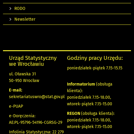
RODO
Newsletter
Urząd Statystyczny
Godziny pracy Urzędu:
we Wrocławiu
poniedziałek-piątek 7.15-15.15
ul. Oławska 31
50-950 Wrocław
Informatorium
(obsługa
E-mail:
klienta):
sekretariatuswro@stat.gov.pl
poniedziałek 7.15-18.00,
wtorek-piątek 7.15-15.00
e-PUAP
REGON
(obsługa klienta)
:
e-Doręczenia:
poniedziałek 7.15-18.00,
AE:PL-95796-54196-CGRSG-29
wtorek-piątek 7.15-15.00
Infolinia Statystyczna: 22 279