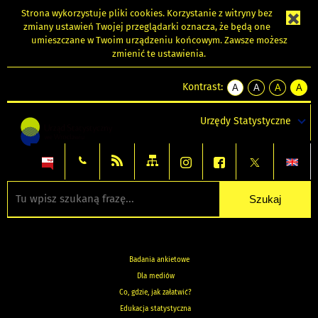
Strona wykorzystuje
pliki cookies
. Korzystanie z witryny bez
zmiany ustawień Twojej przeglądarki oznacza, że będą one
umieszczane w Twoim urządzeniu końcowym. Zawsze możesz
zmienić te ustawienia.
Kontrast:
A
A
A
A
kontrast
kontrast
kontrast
kontra
domyślny
biały
żółty
czarny
Urzędy Statystyczne
tekst
tekst
tekst
na
na
na
czarnym
czarnym
żółtym
Badania ankietowe
Dla mediów
Co, gdzie, jak załatwić?
Edukacja statystyczna